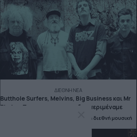
ΔΙΕΘΝΗ ΝΕΑ
Butthole Surfers, Melvins, Big Business και Mr
Phylzz: Το supergroup που δεν περιμέναμε
×
Μουσικά νέα από την Ελλάδα και τη διεθνή μουσική
σκηνή