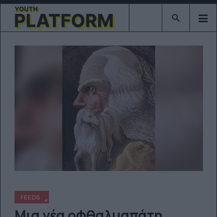
Type 2 or mor
FEEDS
Μια νέα οφθαλμαπάτη