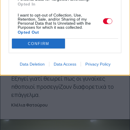
Opted In
I want to opt-out of Collection, Use,
Retention, Sale, and/or Sharing of my
Personal Data that Is Unrelated with the
Purposes for which it was collected.
FEEDS
Opted Out
Anya Taylor-Joy: «Οι γυναίκες δεν
CONFIRM
κάνουμε method acting γιατί δεν έχουμε
την πολυτέλεια να χάνουμε τον εαυτό
μας»
Data Deletion
Data Access
Privacy Policy
Εξηγεί γιατί θεωρεί πως οι γυναίκες
ηθοποιοί προσεγγίζουν διαφορετικά το
επάγγελμα.
Κλέλια Φατούρου