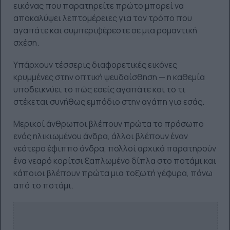
εικόνας που παρατηρείτε πρώτο μπορεί να
αποκαλύψει λεπτομέρειες για τον τρόπο που
αγαπάτε και συμπεριφέρεστε σε μια ρομαντική
σχέση.
Υπάρχουν τέσσερις διαφορετικές εικόνες
κρυμμένες στην οπτική ψευδαίσθηση — η καθεμία
υποδεικνύει το πώς εσείς αγαπάτε και το τι
στέκεται συνήθως εμπόδιο στην αγάπη για εσάς.
Μερικοί άνθρωποι βλέπουν πρώτα το πρόσωπο
ενός ηλικιωμένου άνδρα, άλλοι βλέπουν έναν
νεότερο έφιππο άνδρα, πολλοί αρχικά παρατηρούν
ένα νεαρό κορίτσι ξαπλωμένο δίπλα στο ποτάμι και
κάποιοι βλέπουν πρώτα μια τοξωτή γέφυρα, πάνω
από το ποτάμι.