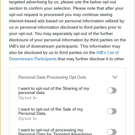
targeted advertising by us, please use the below opt-out
facebook
messenger
twitter
section to confirm your selection. Please note that after your
whatsapp
email
opt-out request is processed you may continue seeing
interest-based ads based on personal information utilized by
Ακολούθησε το platform.gr στο Google News και μάθε
us or personal information disclosed to third parties prior to
your opt-out. You may separately opt-out of the further
πρώτος όλα τα τελευταία trends
disclosure of your personal information by third parties on the
IAB’s list of downstream participants. This information may
also be disclosed by us to third parties on the
IAB’s List of
Downstream Participants
that may further disclose it to other
ΔΙΑΒΆΣΤΕ ΕΠΊΣΗΣ
third parties.
Personal Data Processing Opt Outs
I want to opt-out of the Sharing of my
personal data.
Opted In
I want to opt-out of the Sale of my
Personal Data.
Opted In
I want to opt-out of processing my
Personal Data for Targeted Advertising.