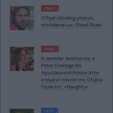
FEEDS
Ο Ryan Gosling μπαίνει
στη Marvel ως Ghost Rider
1
FEEDS
Η Jennifer Aniston και ο
Peter Dinklage θα
2
πρωταγωνιστήσουν στην
επόμενη ταινία της Ολίβια
Γουάιλντ, «Naughty»
TECH