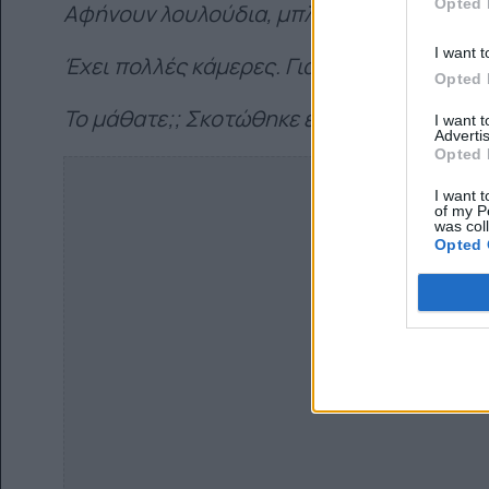
Opted 
Αφήνουν λουλούδια, μπλούζες, κεράκια..
I want t
Έχει πολλές κάμερες. Γιατί έχουν έρθει οι
Opted 
Το μάθατε;; Σκοτώθηκε ένα παιδί...
I want 
Advertis
Opted 
I want t
of my P
was col
Opted 