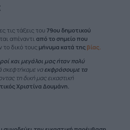
ς
ς τις τάξεις του
79ου δημοτικού
εται απέναντι
από το σημείο που
ν το δικό τους
μήνυμα κατά της
βίας.
ροί και μεγάλοι μας ήταν πολύ
ά σκεφτήκαμε να
εκφράσουμε τα
οντας τη δική μας εικαστική
στικός Χριστίνα Δουμάνη.
ου συνοδεύει την εικαστική παρέμβαση