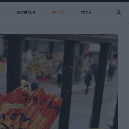
Type 2 o
SCREENS
BEING
TECH