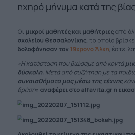
ηχηρό μήνυμα κατά της βία
Οι
μικροί μαθητές και μαθήτριες
από όλε
σχολείου Θεσσαλονίκης
, το οποίο βρίσκ
δολοφόνησαν τον
19χρονο Άλκη
, έστειλα
«Η κατάσταση που βιώσαμε από κοντά
μικ
δύσκολη.
Μετά από συζήτηση με τα παιδι
συναισθήματα μας μέσω της τέχνης
κάν
δράση
»
αναφέρει στο alfavita.gr η εικα
Ακολουθεί το κείμενο της εικαστικού π