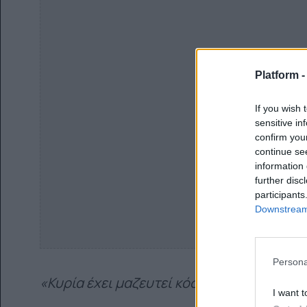
Platform 
If you wish 
sensitive in
confirm you
continue se
information 
further disc
participants
Downstream 
Persona
«Κυρία έχει μαζευτεί κόσμος έξω από το σ
I want t