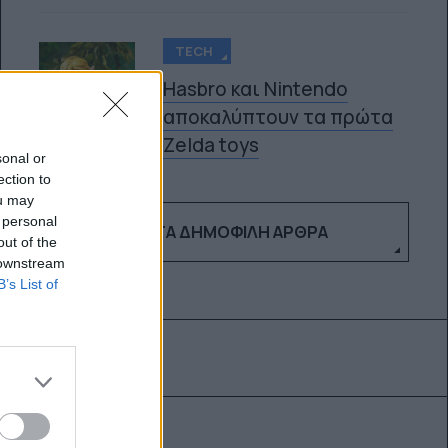
TECH
Hasbro και Nintendo
αποκαλύπτουν τα πρώτα
5
Zelda toys
sonal or
ection to
ou may
 personal
ΔΕΣ ΤΑ ΔΗΜΟΦΙΛΉ ΆΡΘΡΑ
out of the
 downstream
B’s List of