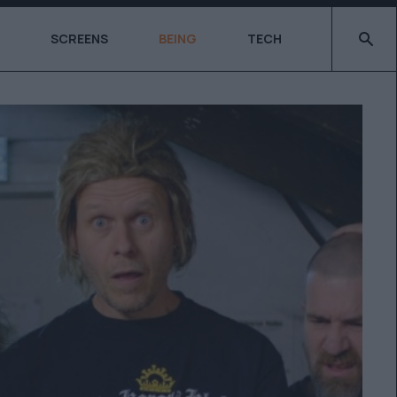
Type 2 o
SCREENS
BEING
TECH