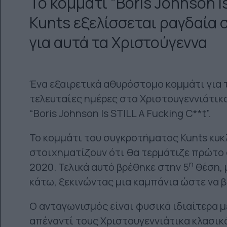
Το κομμάτι “Boris Johnson Is
Kunts εξελίσσεται ραγδαία
για αυτά τα Χριστούγεννα
Ένα εξαιρετικά αθυρόστομο κομμάτι για τ
τελευταίες ημέρες στα Χριστουγεννιάτικα
“Boris Johnson Is STILL A Fucking C**t”.
Το κομμάτι του συγκροτήματος Kunts κυκ
στοιχηματίζουν ότι θα τερμάτιζε πρώτο 
η
2020. Τελικά αυτό βρέθηκε στην 5
θέση, 
κάτω, ξεκινώντας μια καμπάνια ώστε να 
Ο ανταγωνισμός είναι φυσικά ιδιαίτερα μ
απέναντί τους Χριστουγεννιάτικα κλασικ