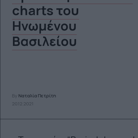
charts του
Ηνωμένου
Βασιλείου
By
Ναταλία Πετρίτη
20.12.2021