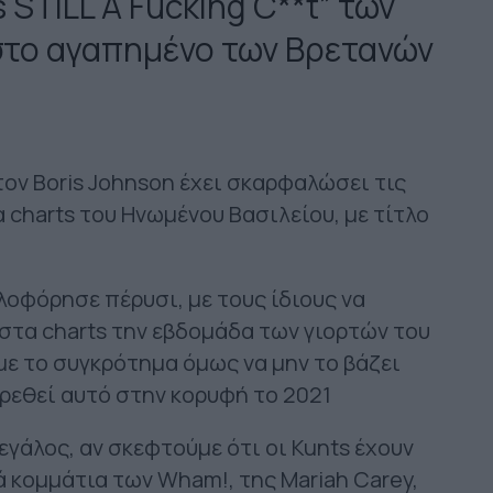
 STILL A Fucking C**t” των
 στο αγαπημένο των Βρετανών
ον Boris Johnson έχει σκαρφαλώσει τις
 charts του Ηνωμένου Βασιλείου, με τίτλο
λοφόρησε πέρυσι, με τους ίδιους να
στα charts την εβδομάδα των γιορτών του
με το συγκρότημα όμως να μην το βάζει
βρεθεί αυτό στην κορυφή το 2021
εγάλος, αν σκεφτούμε ότι οι Kunts έχουν
ά κομμάτια των Wham!, της Mariah Carey,