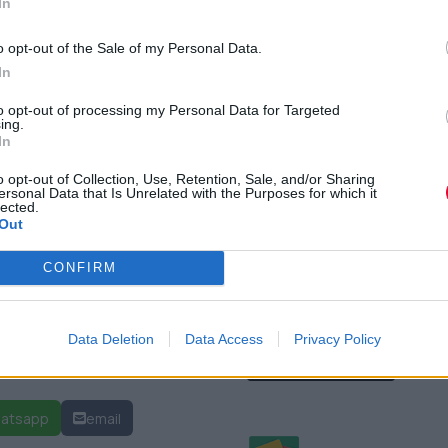
In
1 και το Official Chart with Scott Mills
o opt-out of the Sale of my Personal Data.
frontman των Kunts, “Kunt”, ανέφερε:
In
ή του Χριστουγεννιάτικου chart θα
to opt-out of processing my Personal Data for Targeted
ά, αλλά για την ιδέα ότι τα Χριστούγεννα
ing.
In
ς, συλλογικά, ορθώσαμε το ανάστημά μας
τό».
o opt-out of Collection, Use, Retention, Sale, and/or Sharing
ersonal Data that Is Unrelated with the Purposes for which it
lected.
A Fucking C**t”:
Out
CONFIRM
Data Deletion
Data Access
Privacy Policy
 NAME OF” ΤΩΝ RAGE AGAINST THE MACHINE ΕΊΝΑΙ ΤΟ
ΕΠΌΜΕΝΟ ΆΡΘΡΟ: 25 
ΕΠΌΜΕΝΟ
atsapp
email