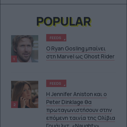
POPULAR
FEEDS
Ο Ryan Gosling μπαίνει
στη Marvel ως Ghost Rider
1
FEEDS
Η Jennifer Aniston και ο
Peter Dinklage θα
2
πρωταγωνιστήσουν στην
επόμενη ταινία της Ολίβια
Γουάιλντ, «Naughty»