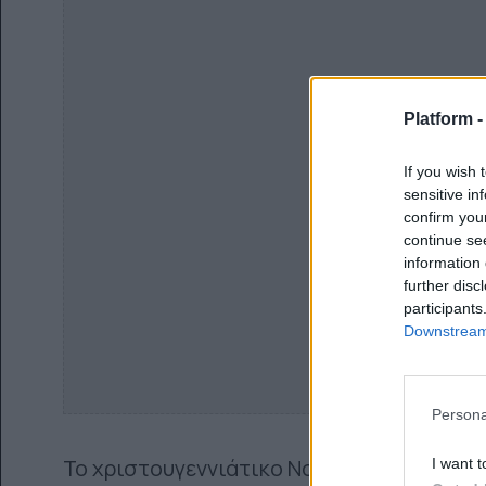
Platform 
If you wish 
sensitive in
confirm you
continue se
information 
further disc
participants
Downstream 
Persona
Το χριστουγεννιάτικο Νούμερο 1 των cha
I want t