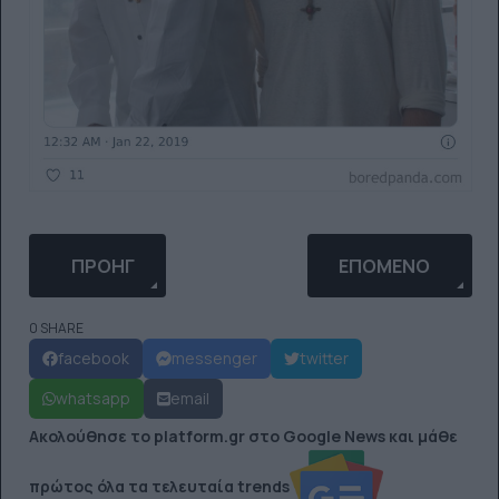
ΠΡΟΗΓΟΎΜΕΝΟ ΆΡΘΡΟ: ΆΛΛΑΞΈ ΤΟ!: ΜΙΑ ΓΥΝΑΊΚΑ 
ΕΠΌΜΕΝΟ ΆΡΘΡΟ: 
ΠΡΟΗΓ
ΕΠΌΜΕΝΟ
0 SHARE
facebook
messenger
twitter
whatsapp
email
Ακολούθησε το platform.gr στο Google News και μάθε
πρώτος όλα τα τελευταία trends