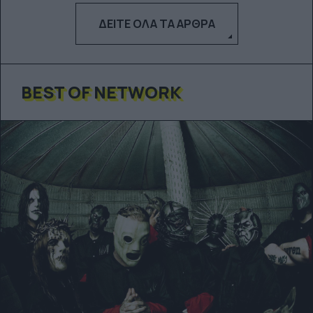
ΔΕΊΤΕ ΌΛΑ ΤΑ ΆΡΘΡΑ
BEST OF NETWORK