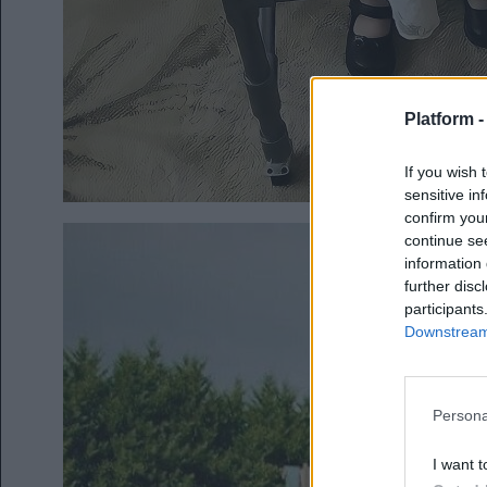
Platform 
If you wish 
sensitive in
confirm you
continue se
information 
further disc
participants
Downstream 
Persona
I want t