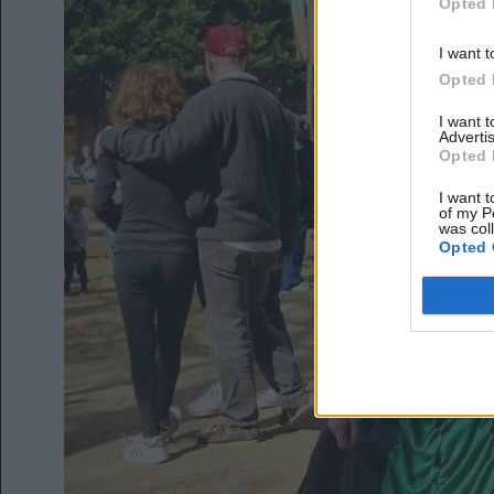
Opted 
I want t
Opted 
I want 
Advertis
Opted 
I want t
of my P
was col
Opted 