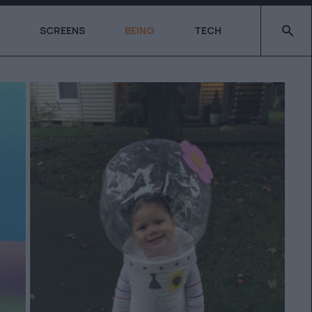
Type 2 o
SCREENS
BEING
TECH