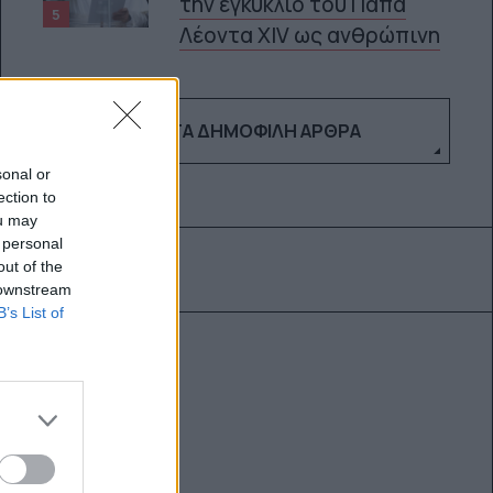
την εγκύκλιο του Πάπα
5
Λέοντα XIV ως ανθρώπινη
ΔΕΣ ΤΑ ΔΗΜΟΦΙΛΉ ΆΡΘΡΑ
sonal or
ection to
ou may
 personal
out of the
 downstream
B’s List of