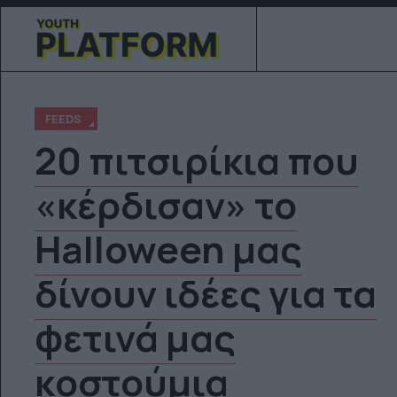
FEEDS
20 πιτσιρίκια που
«κέρδισαν» το
Halloween μας
δίνουν ιδέες για τα
φετινά μας
κοστούμια