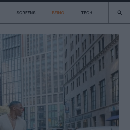
Type 2 o
SCREENS
BEING
TECH