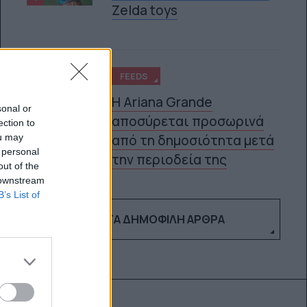
Zelda toys
FEEDS
Η Ariana Grande
sonal or
αποσύρεται προσωρινά
ection to
5
ou may
από τη δημοσιότητα μετά
 personal
την περιοδεία της
out of the
 downstream
B’s List of
ΔΕΣ ΤΑ ΔΗΜΟΦΙΛΉ ΆΡΘΡΑ