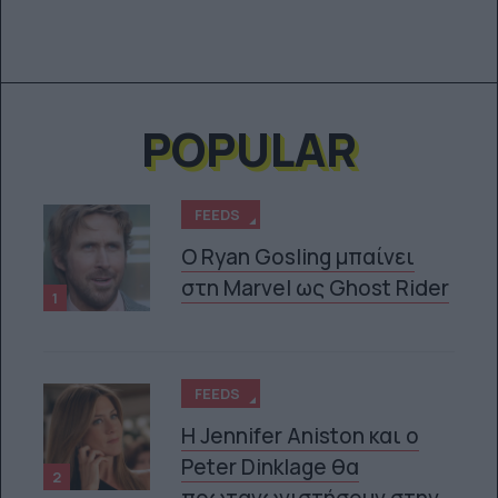
POPULAR
FEEDS
Ο Ryan Gosling μπαίνει
στη Marvel ως Ghost Rider
1
FEEDS
Η Jennifer Aniston και ο
Peter Dinklage θα
2