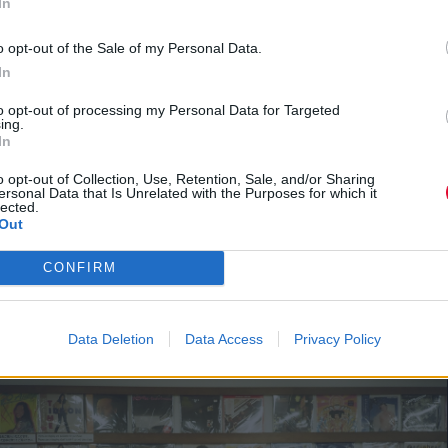
In
ΙΣΤΙΚΌ ΠΑΙΧΝΊΔΙ ΠΟΥ ΈΧΕΙ ΤΡΕΛΆΝΕΙ ΜΙΚΡΟΎΣ ΚΑΙ ΜΕ
ΕΠΌΜΕΝΟ ΆΡΘΡΟ: TO 
ΕΠΌΜΕΝΟ
o opt-out of the Sale of my Personal Data.
In
to opt-out of processing my Personal Data for Targeted
atsapp
email
ing.
In
 πρώτος όλα τα τελευταία trends
o opt-out of Collection, Use, Retention, Sale, and/or Sharing
ersonal Data that Is Unrelated with the Purposes for which it
lected.
Out
CONFIRM
Data Deletion
Data Access
Privacy Policy