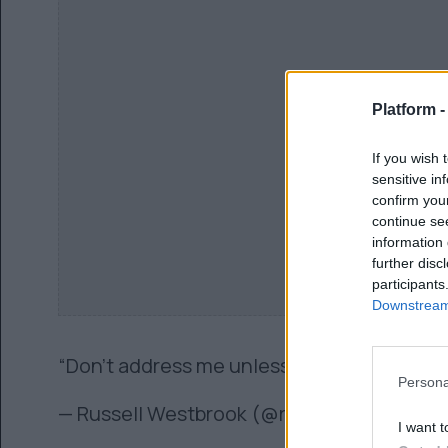
Platform 
If you wish 
sensitive in
confirm you
continue se
information 
further disc
participants
Downstream 
“Don’t address me unless it four letters”
@k
Persona
— Russell Westbrook (@russwest44)
Septe
I want t