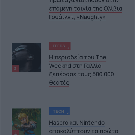
πρωταγωνιστήσουν στην
επόμενη ταινία της Ολίβια
Γουάιλντ, «Naughty»
FEEDS
Η περιοδεία του The
Weeknd στη Γαλλία
3
ξεπέρασε τους 500.000
θεατές
TECH
Hasbro και Nintendo
αποκαλύπτουν τα πρώτα
4