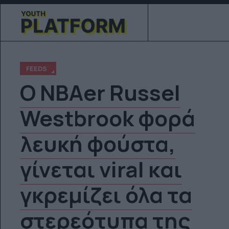
FEEDS
Ο NBAer Russel
Westbrook φορά
λευκή φούστα,
γίνεται viral και
γκρεμίζει όλα τα
στερεότυπα της