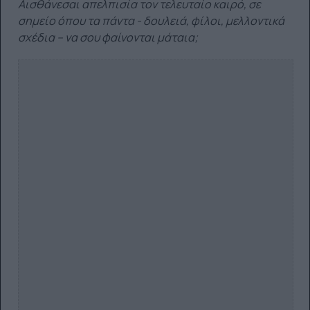
Αισθάνεσαι απελπισία τον τελευταίο καιρό, σε
σημείο όπου τα πάντα - δουλειά, φίλοι, μελλοντικά
σχέδια – να σου φαίνονται μάταια;