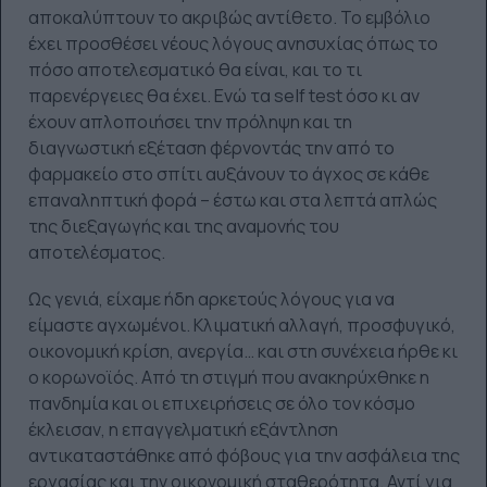
αποκαλύπτουν το ακριβώς αντίθετο. Το εμβόλιο
έχει προσθέσει νέους λόγους ανησυχίας όπως το
πόσο αποτελεσματικό θα είναι, και το τι
παρενέργειες θα έχει. Ενώ τα self test όσο κι αν
έχουν απλοποιήσει την πρόληψη και τη
διαγνωστική εξέταση φέρνοντάς την από το
φαρμακείο στο σπίτι αυξάνουν το άγχος σε κάθε
επαναληπτική φορά – έστω και στα λεπτά απλώς
της διεξαγωγής και της αναμονής του
αποτελέσματος.
Ως γενιά, είχαμε ήδη αρκετούς λόγους για να
είμαστε αγχωμένοι. Κλιματική αλλαγή, προσφυγικό,
οικονομική κρίση, ανεργία… και στη συνέχεια ήρθε κι
ο κορωνοϊός. Από τη στιγμή που ανακηρύχθηκε η
πανδημία και οι επιχειρήσεις σε όλο τον κόσμο
έκλεισαν, η επαγγελματική εξάντληση
αντικαταστάθηκε από φόβους για την ασφάλεια της
εργασίας και την οικονομική σταθερότητα. Αντί για