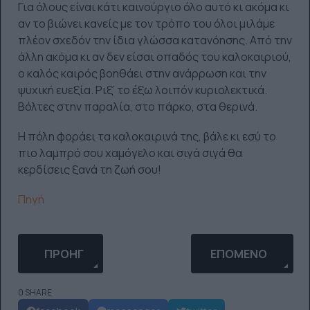
Για όλους είναι κάτι καινούργιο όλο αυτό κι ακόμα κι
αν το βιώνει κανείς με τον τρόπο του όλοι μιλάμε
πλέον σχεδόν την ίδια γλώσσα κατανόησης. Από την
άλλη ακόμα κι αν δεν είσαι οπαδός του καλοκαιριού,
ο καλός καιρός βοηθάει στην ανάρρωση και την
ψυχική ευεξία. Ριξ’ το έξω λοιπόν κυριολεκτικά.
Βόλτες στην παραλία, στο πάρκο, στα θερινά.
Η πόλη φοράει τα καλοκαιρινά της, βάλε κι εσύ το
πιο λαμπρό σου χαμόγελο και σιγά σιγά θα
κερδίσεις ξανά τη ζωή σου!
Πηγή
ΠΡΟΗΓΟΎΜΕΝΟ ΆΡΘΡΟ: O TYRON HANDY ΜΕΤΑΜΟ
ΕΠΌΜΕΝΟ ΆΡΘΡΟ: 
ΠΡΟΗΓ
ΕΠΌΜΕΝΟ
0 SHARE