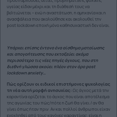
προϋπάρχουσες αιτίες προβληματικής ψυχικής
υγείας είδαν μέχρι και τη διάθεσή τους να
βελτιώνεται – ενώ η αναστάτωση, η αμηχανία και η
ανασφάλεια που ακολούθησε και ακολουθεί την
post lockdown εποχή μόνο καθησυχαστική δεν είναι.
Υπάρχει επίσης έντονο ένα αίσθημα ματαίωσης
και απογοήτευσης που εκτοξεύει ακόμα
περισσότερο τις νέες πηγές άγχους, που στη
διεθνή γλώσσα ακούει πλέον στον όρο post
lockdown anxiety…
Πώς ορίζουν οι ειδικοί επιστήμονες ψυχολογίας
τη νέα αυτή μορφή ανησυχίας:
Ως άγχος μετά την
καραντίνα ορίζεται το άγχος που είναι αποτέλεσμα
της αγωνίας του πώς/πότε η ζωή θα γίνει / αν θα
γίνει όπως ήταν πριν. Αν και πολλοί άνθρωποι είχαν
ενοχληθεί από τους κανόνες καραντίνας, είναι η