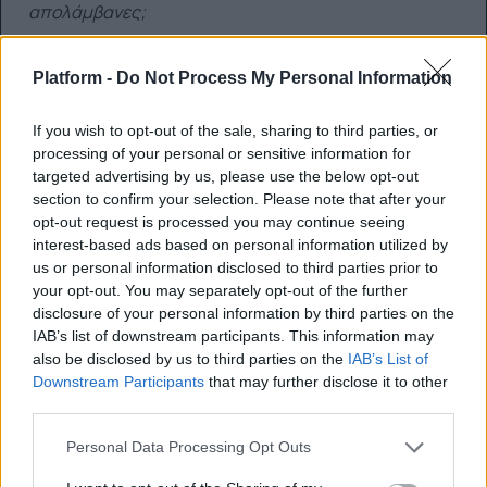
απολάμβανες;
Έχεις προσπαθήσει να αγνοήσεις φίλους και
Platform -
Do Not Process My Personal Information
συγγενείς;
Έχεις αυξημένα συναισθήματα άγχους, θλίψης ή
If you wish to opt-out of the sale, sharing to third parties, or
processing of your personal or sensitive information for
θυμού;
targeted advertising by us, please use the below opt-out
section to confirm your selection. Please note that after your
Έχεις αρχίσει να αλλάζεις τις συμπεριφορές σου
opt-out request is processed you may continue seeing
απ
ό φόβο;
interest-based ads based on personal information utilized by
us or personal information disclosed to third parties prior to
your opt-out. You may separately opt-out of the further
disclosure of your personal information by third parties on the
Μερικά από τα κορυφαία σημάδια που πρέπει να
IAB’s list of downstream participants. This information may
προσέξεις περιλαμβάνουν: επαναλαμβανόμενες
also be disclosed by us to third parties on the
IAB’s List of
σκέψεις ή ανησυχίες για το μέλλον, αίσθημα
Downstream Participants
that may further disclose it to other
ανησυχίας ή έντασης, προβλήματα με τον ύπνο,
third parties.
συνεχή έλεγχο των ειδήσεων ή των κοινωνικών
Personal Data Processing Opt Outs
μέσων μαζικής ενημέρωσης σχετικά με τους κανόνες
για τον νέο ιό ή των νέων μέτρων, και σε ακραίες