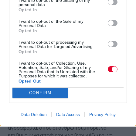
I want to opt-out of the Sharing of my
personal data.
περιπτώσεις, πιθανές κρίσεις πανικού.​
Opted In
Μπορεί αυτό το άγχος να είναι ευεργετικό και
I want to opt-out of the Sale of my
πότε πρέπει να ανησυχήσεις;
Κάποιο είδος
Personal Data.
Opted In
φόβου και άγχους είναι χρήσιμο καθώς σε εμποδίζει
να είσαι απερίσκεπτη και ανεύθυνη. Το υγιές άγχος
I want to opt-out of processing my
Personal Data for Targeted Advertising.
θα μπορούσε να ενθαρρύνει την κοινωνική
Opted In
απόσταση, για παράδειγμα. Το υπερβολικό άγχος
μπορεί να προκαλέσει προβλήματα ψυχικής υγείας
I want to opt-out of Collection, Use,
Retention, Sale, and/or Sharing of my
και να οδηγήσει σε άχρηστες στρατηγικές
Personal Data that Is Unrelated with the
Purposes for which it was collected.
αντιμετώπισης, όπως απομόνωση, κατανάλωση
Opted Out
αλκοόλ, ναρκωτικά ή υπερβολική κατανάλωση
φαγητού. Επειδή το άγχος είναι ένα δυσάρεστο
CONFIRM
συναίσθημα, πολλοί άνθρωποι καταφεύγουν σε
πράγματα που καταναλώνουν για να αλλάξουν τη
συναισθηματική τους κατάσταση. Σε ακραίες
Data Deletion
Data Access
Privacy Policy
περιπτώσεις, θα μπορούσε να προκαλέσει
αγοραφοβία, όπου οι άνθρωποι μπορεί να
επιθυμούν να αποφύγουν να βγουν έξω και να