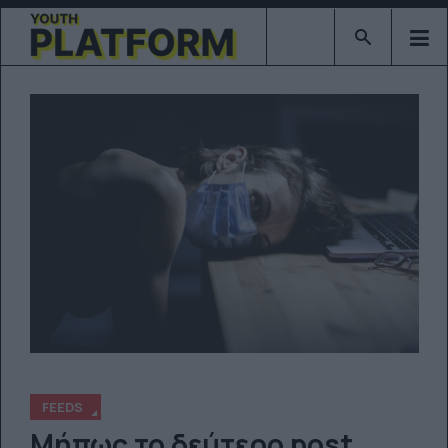
Type 2 or mor
FEEDS
Μήπως το δεύτερο post