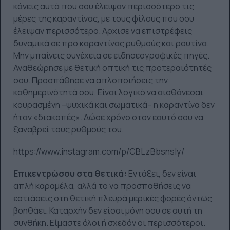
κάνεις αυτά που σου έλειψαν περισσότερο τις
μέρες της καραντίνας, με τους φίλους που σου
έλειψαν περισσότερο. Άρχισε να επιστρέφεις
δυναμικά σε προ καραντίνας ρυθμούς και ρουτίνα.
Μην μπαίνεις συνέχεια σε ειδησεογραφικές πηγές.
Αναθεώρησε με θετική οπτική τις προτεραιότητές
σου. Προσπάθησε να απλοποιήσεις την
καθημερινότητά σου. Είναι λογικό να αισθάνεσαι
κουρασμένη –ψυχικά και σωματικά– η καραντίνα δεν
ήταν «διακοπές». Δώσε χρόνο στον εαυτό σου να
ξαναβρεί τους ρυθμούς του.
https://www.instagram.com/p/CBLzBbsnsly/
Επικεντρώσου στα θετικά:
Εντάξει, δεν είναι
απλή καραμέλα, αλλά το να προσπαθήσεις να
εστιάσεις στη θετική πλευρά μερικές φορές όντως
βοηθάει. Καταρχήν δεν είσαι μόνη σου σε αυτή τη
συνθήκη. Είμαστε όλοι ή σχεδόν οι περισσότεροι.