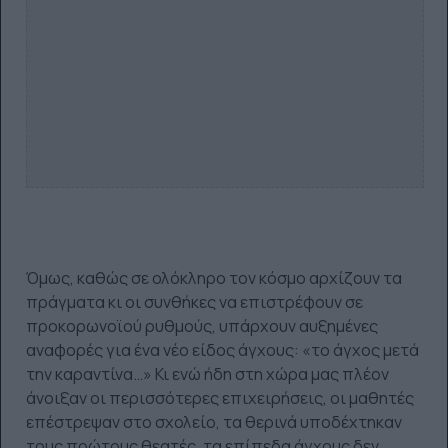
Όμως, καθώς σε ολόκληρο τον κόσμο αρχίζουν τα
πράγματα κι οι συνθήκες να επιστρέφουν σε
προκορωνοϊού ρυθμούς, υπάρχουν αυξημένες
αναφορές για ένα νέο είδος άγχους: «το άγχος μετά
την καραντίνα…» Κι ενώ ήδη στη χώρα μας πλέον
άνοιξαν οι περισσότερες επιχειρήσεις, οι μαθητές
επέστρεψαν στο σχολείο, τα θερινά υποδέχτηκαν
τους πρώτους θεατές, τα επίπεδα άγχους δεν