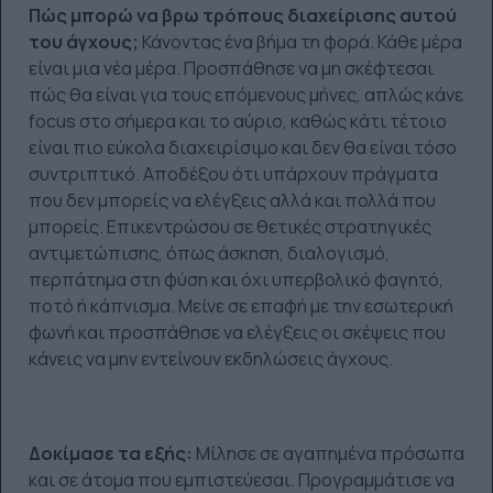
Πώς μπορώ να βρω τρόπους διαχείρισης αυτού
του άγχους;
Κάνοντας ένα βήμα τη φορά. Κάθε μέρα
είναι μια νέα μέρα. Προσπάθησε να μη σκέφτεσαι
πώς θα είναι για τους επόμενους μήνες, απλώς κάνε
focus στο σήμερα και το αύριο, καθώς κάτι τέτοιο
είναι πιο εύκολα διαχειρίσιμο και δεν θα είναι τόσο
συντριπτικό. Αποδέξου ότι υπάρχουν πράγματα
που δεν μπορείς να ελέγξεις αλλά και πολλά που
μπορείς. Επικεντρώσου σε θετικές στρατηγικές
αντιμετώπισης, όπως άσκηση, διαλογισμό,
περπάτημα στη φύση και όχι υπερβολικό φαγητό,
ποτό ή κάπνισμα. Μείνε σε επαφή με την εσωτερική
φωνή και προσπάθησε να ελέγξεις οι σκέψεις που
κάνεις να μην εντείνουν εκδηλώσεις άγχους.
Δοκίμασε τα εξής:
Μίλησε σε αγαπημένα πρόσωπα
και σε άτομα που εμπιστεύεσαι. Προγραμμάτισε να