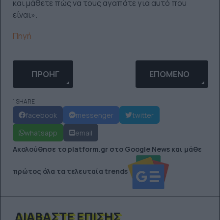
και μάθετε πώς να τους αγαπάτε για αυτό που
είναι».
Πηγή
ΠΡΟΗΓΟΎΜΕΝΟ ΆΡΘΡΟ: ΤΟ TWITTER ΕΊΔΕ ΤΟ ΕΠΕΤ
ΕΠΌΜΕΝΟ ΆΡΘΡΟ: 
ΠΡΟΗΓ
ΕΠΌΜΕΝΟ
1 SHARE
facebook
messenger
twitter
whatsapp
email
Ακολούθησε το platform.gr στο Google News και μάθε
πρώτος όλα τα τελευταία trends
ΔΙΑΒΆΣΤΕ ΕΠΊΣΗΣ