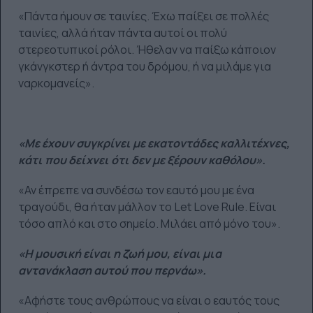
«Πάντα ήμουν σε ταινίες. Έχω παίξει σε πολλές
ταινίες, αλλά ήταν πάντα αυτοί οι πολύ
στερεοτυπικοί ρόλοι. Ήθελαν να παίξω κάποιον
γκάνγκστερ ή άντρα του δρόμου, ή να μιλάμε για
ναρκομανείς».
«Με έχουν συγκρίνει με εκατοντάδες καλλιτέχνες,
κάτι που δείχνει ότι δεν με ξέρουν καθόλου».
«Αν έπρεπε να συνδέσω τον εαυτό μου με ένα
τραγούδι, θα ήταν μάλλον το Let Love Rule. Είναι
τόσο απλό και στο σημείο. Μιλάει από μόνο του».
«Η μουσική είναι η ζωή μου, είναι μια
αντανάκλαση αυτού που περνάω».
«Αφήστε τους ανθρώπους να είναι ο εαυτός τους