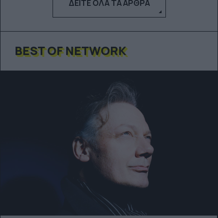
ΔΕΊΤΕ ΌΛΑ ΤΑ ΆΡΘΡΑ
BEST OF NETWORK