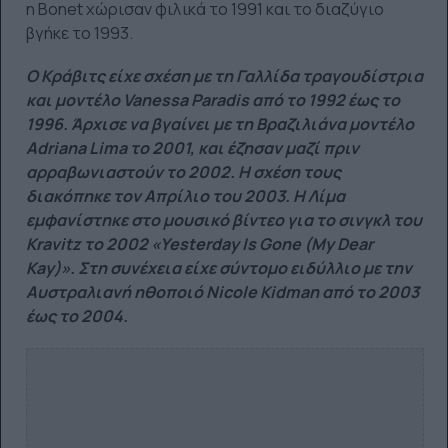
η Bonet χώρισαν φιλικά το 1991 και το διαζύγιο
βγήκε το 1993.
Ο Κράβιτς είχε σχέση με τη Γαλλίδα τραγουδίστρια
και μοντέλο Vanessa Paradis από το 1992 έως το
1996. Άρχισε να βγαίνει με τη Βραζιλιάνα μοντέλο
Adriana Lima το 2001, και έζησαν μαζί πριν
αρραβωνιαστούν το 2002. Η σχέση τους
διακόπηκε τον Απρίλιο του 2003. Η Λίμα
εμφανίστηκε στο μουσικό βίντεο για το σινγκλ του
Kravitz το 2002 «Yesterday Is Gone (My Dear
Kay)». Στη συνέχεια είχε σύντομο ειδύλλιο με την
Αυστραλιανή ηθοποιό Nicole Kidman από το 2003
έως το 2004.