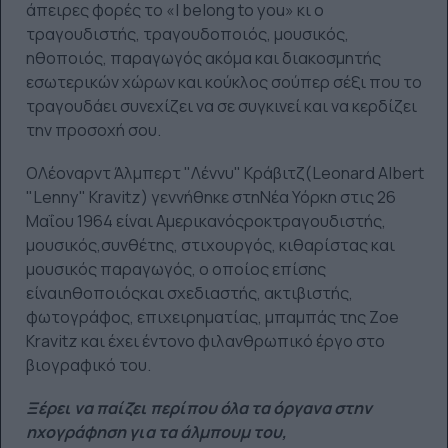
άπειρες φορές το «Ι belong to you» κι ο
τραγουδιστής, τραγουδοποιός, μουσικός,
ηθοποιός, παραγωγός ακόμα και διακοσμητής
εσωτερικών χώρων και κούκλος σούπερ σέξι που το
τραγουδάει συνεχίζει να σε συγκινεί και να κερδίζει
την προσοχή σου.
ΟΛέοναρντ Άλμπερτ "Λέννυ" Κράβιτζ(Leonard Albert
"Lenny" Kravitz) γεννήθηκε στηΝέα Υόρκη στις 26
Μαΐου 1964 είναι Αμερικανόςροκτραγουδιστής,
μουσικός,συνθέτης, στιχουργός, κιθαρίστας και
μουσικός παραγωγός, ο οποίος επίσης
είναιηθοποιόςκαι σχεδιαστής, ακτιβιστής,
φωτογράφος, επιχειρηματίας, μπαμπάς της Zoe
Kravitz και έχει έντονο φιλανθρωπικό έργο στο
βιογραφικό του.
Ξέρει να παίζει περίπου όλα τα όργανα στην
ηχογράφηση για τα άλμπουμ του,