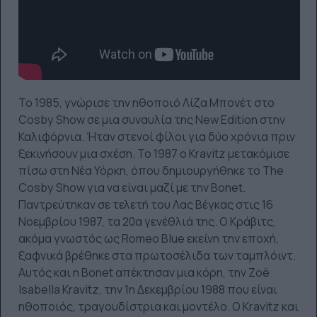
Το 1985, γνώρισε την ηθοποιό Λίζα Μπονέτ στο
Cosby Show σε μια συναυλία της New Edition στην
Καλιφόρνια. Ήταν στενοί φίλοι για δύο χρόνια πριν
ξεκινήσουν μια σχέση. Το 1987 ο Kravitz μετακόμισε
πίσω στη Νέα Υόρκη, όπου δημιουργήθηκε το The
Cosby Show για να είναι μαζί με την Bonet.
Παντρεύτηκαν σε τελετή του Λας Βέγκας στις 16
Νοεμβρίου 1987, τα 20α γενέθλιά της. Ο Κράβιτς,
ακόμα γνωστός ως Romeo Blue εκείνη την εποχή,
ξαφνικά βρέθηκε στα πρωτοσέλιδα των ταμπλόιντ.
Αυτός και η Bonet απέκτησαν μια κόρη, την Zoë
Isabella Kravitz, την 1η Δεκεμβρίου 1988 που είναι
ηθοποιός, τραγουδίστρια και μοντέλο. Ο Kravitz και