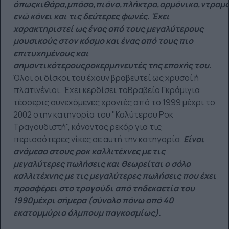
όπωςκιθάρα,μπάσο,πιάνο,πλήκτρα,αρμόνικα,ντραμς
ενώ κάνει και τις δεύτερες φωνές. Έχει
χαρακτηριστεί ως ένας από τους μεγαλύτερους
μουσικούς στον κόσμο και ένας από τους πιο
επιτυχημένους και
σημαντικότερουςροκερμηνευτές της εποχής του.
Όλοι οι δίσκοι του έχουν βραβευτεί ως χρυσοί ή
πλατινένιοι. Έχει κερδίσει τοΒραβείο Γκράμιγια
τέσσερις συνεχόμενες χρονιές από το 1999 μέχρι το
2002 στην κατηγορία του "Καλύτερου Ροκ
Τραγουδιστή", κάνοντας ρεκόρ για τις
περισσότερες νίκες σε αυτή την κατηγορία.
Είναι
ανάμεσα στους ροκ καλλιτέχνες με τις
μεγαλύτερες πωλήσεις και θεωρείται ο σόλο
καλλιτέχνης με τις μεγαλύτερες πωλήσεις που έχει
προσφέρει στο τραγούδι από τηδεκαετία του
1990μέχρι σήμερα (σύνολο πάνω από 40
εκατομμύρια άλμπουμ παγκοσμίως).