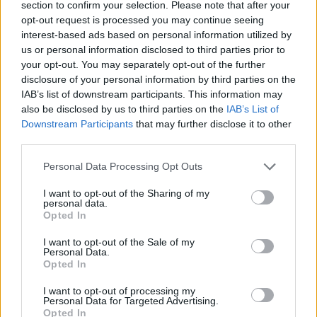
section to confirm your selection. Please note that after your
opt-out request is processed you may continue seeing
«Ο Θεός είναι πάντα στη ζωή μου, και αυτό είναι το
interest-based ads based on personal information utilized by
πιο σημαντικό πράγμα για μένα».
us or personal information disclosed to third parties prior to
your opt-out. You may separately opt-out of the further
disclosure of your personal information by third parties on the
IAB’s list of downstream participants. This information may
«Παρακολουθώ ακόμα τους ανθρώπους που άκουγα
also be disclosed by us to third parties on the
IAB’s List of
μέχρι να μεγαλώσω, οπότε θυμάμαι πλήρως τι είναι
Downstream Participants
that may further disclose it to other
third parties.
να είσαι θαυμαστής, δεν έχω αλλάξει».
Personal Data Processing Opt Outs
«Δεν θα μπορούσα να σου πω τι θα κάνω στη
συνέχεια γιατί δεν έχω ιδέα, αλλά είμαι ανοιχτός
I want to opt-out of the Sharing of my
personal data.
σε οτιδήποτε».
Opted In
«Δεν σκέφτομαι τα διάφορα στιλ. Γράφω ό,τι μου
I want to opt-out of the Sale of my
Personal Data.
βγαίνει και χρησιμοποιώ ό,τι είδους όργανα νιώθω
Opted In
να λειτουργούν για αυτά τα τραγούδια».
I want to opt-out of processing my
Personal Data for Targeted Advertising.
Opted In