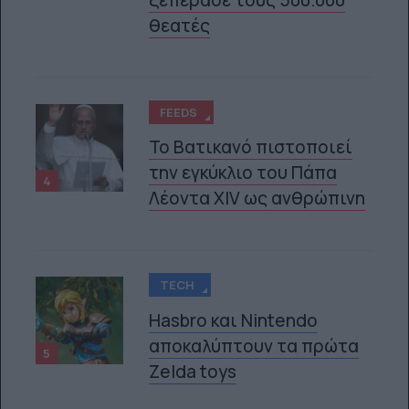
θεατές
FEEDS
Το Βατικανό πιστοποιεί
την εγκύκλιο του Πάπα
4
Λέοντα XIV ως ανθρώπινη
TECH
Hasbro και Nintendo
αποκαλύπτουν τα πρώτα
5
Zelda toys