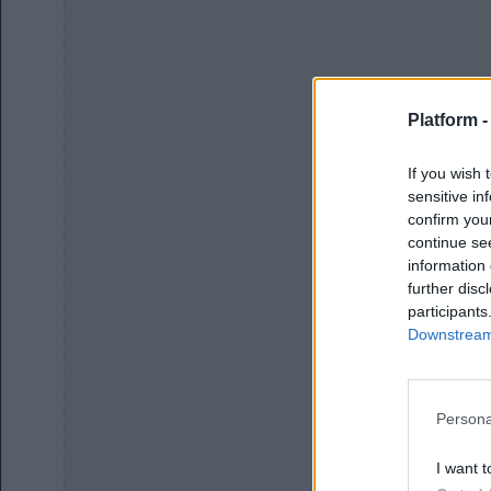
Platform 
If you wish 
sensitive in
confirm you
continue se
information 
further disc
participants
Downstream 
Persona
I want t