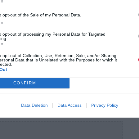
In
o opt-out of the Sale of my Personal Data.
In
 σου:
to opt-out of processing my Personal Data for Targeted
ing.
In
o opt-out of Collection, Use, Retention, Sale, and/or Sharing
ταμοιβής σας
ersonal Data that Is Unrelated with the Purposes for which it
lected.
Out
 λειτουργίες της μνήμης μας με τα
άμε μια «ουσιαστική» μνήμη, όπως ένα
CONFIRM
ιρία, ορισμένοι νευρώνες πυροδοτούν τον
ναισθηματική επεξεργασία, σύμφωνα με
Data Deletion
Data Access
Privacy Policy
ου National Trust το 2017.