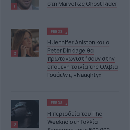
στη Marvel ως Ghost Rider
1
FEEDS
Η Jennifer Aniston και ο
Peter Dinklage θα
2
πρωταγωνιστήσουν στην
επόμενη ταινία της Ολίβια
Γουάιλντ, «Naughty»
FEEDS
Η περιοδεία του The
Weeknd στη Γαλλία
3
ξεπέρασε τους 500.000