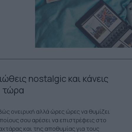
ώθεις nostalgic και κάνεις
ά τώρα
βώς ονειρική αλλά ώρες ώρες να θυμίζει
οποίους σου αρέσει να επιστρέφεις στο
αχτάρας και της αποθυμίας για τους