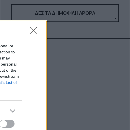
ΔΕΣ ΤΑ ΔΗΜΟΦΙΛΉ ΆΡΘΡΑ
sonal or
ection to
ou may
 personal
out of the
 downstream
B’s List of