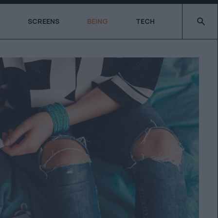
Type 2 o
SCREENS
BEING
TECH