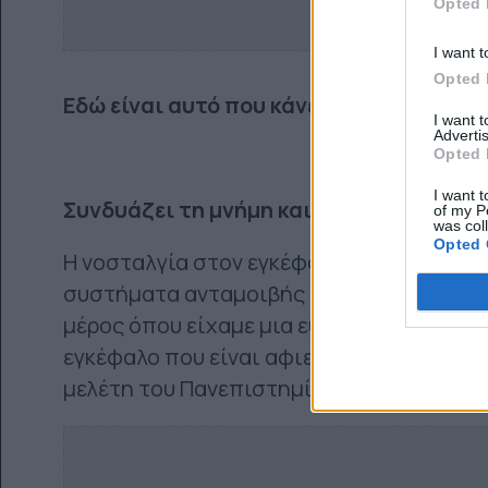
Opted 
I want t
Opted 
Εδώ είναι αυτό που κάνει στον εγκέφαλό
I want 
Advertis
Opted 
I want t
Συνδυάζει τη μνήμη και το σύστημα αν
of my P
was col
Opted 
Η νοσταλγία στον εγκέφαλο συνδυάζει τις
συστήματα ανταμοιβής μας. Όταν συναντ
μέρος όπου είχαμε μια ευτυχισμένη εμπε
εγκέφαλο που είναι αφιερωμένοι στη συ
μελέτη του Πανεπιστημίου του Surrey και τ