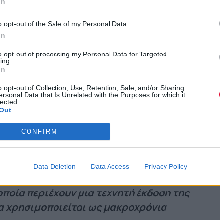
In
o opt-out of the Sale of my Personal Data.
ηθά να ρίξειςφως στο τι μπορεί να
In
ις να αντιμετωπίζεις τρόπους βελτίωσης
to opt-out of processing my Personal Data for Targeted
 ευεξίας.
ing.
In
o opt-out of Collection, Use, Retention, Sale, and/or Sharing
ersonal Data that Is Unrelated with the Purposes for which it
lected.
θύνεται για έναν καλό ύπνο. Παράγεται
Out
λλειψη φωτός, γι’ αυτό νιώθεις υπνηλία τα
CONFIRM
ημέρας. Ωστόσο, η υπερβολική έκθεση σε
άψει αυτήν την απόκριση ορμονών και
ς ποιότητας.
Εκτός από την αποφυγή του
Data Deletion
Data Access
Privacy Policy
από το κρεβάτι, μπορείς επίσης να
ποία περιέχουν μια τεχνητή έκδοση της
να χρησιμοποιείται ως μακροχρόνια