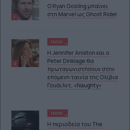
Ο Ryan Gosling μπαίνει
στη Marvel ως Ghost Rider
1
FEEDS
Η Jennifer Aniston και ο
Peter Dinklage θα
2
πρωταγωνιστήσουν στην
επόμενη ταινία της Ολίβια
Γουάιλντ, «Naughty»
FEEDS
Η περιοδεία του The