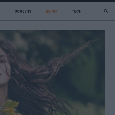
Type 2 o
SCREENS
BEING
TECH