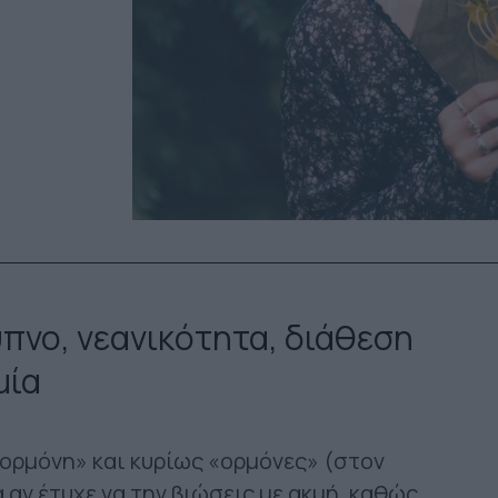
ύπνο, νεανικότητα, διάθεση
μία
ορμόνη» και κυρίως «ορμόνες» (στον
 αν έτυχε να την βιώσεις με ακμή, καθώς