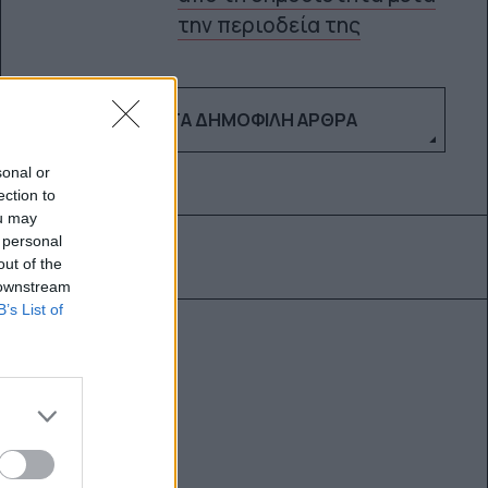
την περιοδεία της
ΔΕΣ ΤΑ ΔΗΜΟΦΙΛΉ ΆΡΘΡΑ
sonal or
ection to
ou may
 personal
out of the
 downstream
B’s List of