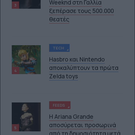
Weeknd στη Γαλλία
3
ξεπέρασε τους 500.000
θεατές
TECH
Hasbro και Nintendo
αποκαλύπτουν τα πρώτα
4
Zelda toys
FEEDS
Η Ariana Grande
αποσύρεται προσωρινά
5
από τη δημοσιότητα μετά