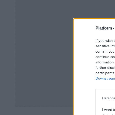
Platform 
If you wish 
sensitive in
confirm you
continue se
information 
further disc
participants
Downstream 
Persona
I want t