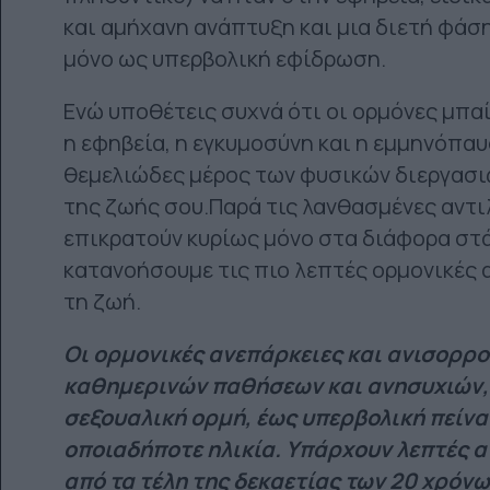
και αμήχανη ανάπτυξη και μια διετή φάσ
μόνο ως υπερβολική εφίδρωση.
Ενώ υποθέτεις συχνά ότι οι ορμόνες μπα
η εφηβεία, η εγκυμοσύνη και η εμμηνόπαυ
θεμελιώδες μέρος των φυσικών διεργασιώ
της ζωής σου.Παρά τις λανθασμένες αντι
επικρατούν κυρίως μόνο στα διάφορα στά
κατανοήσουμε τις πιο λεπτές ορμονικές 
τη ζωή.
Οι ορμονικές ανεπάρκειες και ανισορροπ
καθημερινών παθήσεων και ανησυχιών, 
σεξουαλική ορμή, έως υπερβολική πείνα 
οποιαδήποτε ηλικία. Υπάρχουν λεπτές 
από τα τέλη της δεκαετίας των 20 χρόν