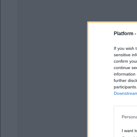
Platform 
If you wish 
sensitive in
confirm you
continue se
information 
further disc
participants
Downstream 
Persona
I want t