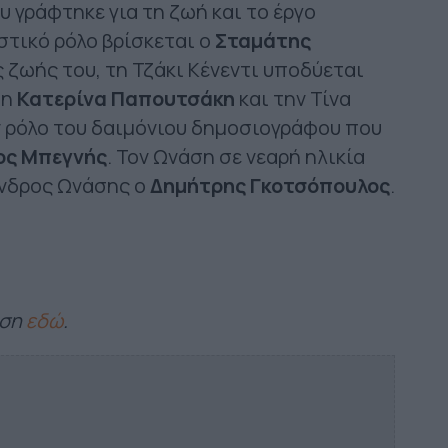
υ γράφτηκε για τη ζωή και το έργο
τικό ρόλο βρίσκεται ο
Σταμάτης
ς ζωής του, τη Τζάκι Κένεντι υποδύεται
 η
Κατερίνα Παπουτσάκη
και την Τίνα
ν ρόλο του δαιμόνιου δημοσιογράφου που
ος Μπεγνής
. Τον Ωνάση σε νεαρή ηλικία
ανδρος Ωνάσης ο
Δημήτρης Γκοτσόπουλος
.
αση
εδώ
.