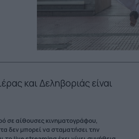
έρας και Δεληβοριάς είναι
ρό σε αίθουσες κινηματογράφου,
τα δεν μπορεί να σταματήσει την
ι το live streaming έχει γίνει συνήθεια