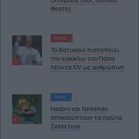
θεατές
FEEDS
Το Βατικανό πιστοποιεί
την εγκύκλιο του Πάπα
4
Λέοντα XIV ως ανθρώπινη
TECH
Hasbro και Nintendo
αποκαλύπτουν τα πρώτα
5
Zelda toys