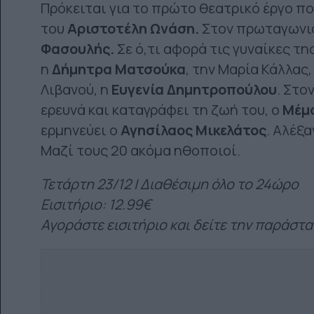
Πρόκειται για το πρώτο θεατρικό έργο πο
του
Αριστοτέλη Ωνάση.
Στον πρωταγωνισ
Φασουλής.
Σε ό,τι αφορά τις γυναίκες τη
η
Δήμητρα Ματσούκα
, την Μαρία Κάλλας,
Λιβανού, η
Ευγενία Δημητροπούλου
. Στο
ερευνά και καταγράφει τη ζωή του, ο
Μέμ
ερμηνεύει ο
Αγησίλαος Μικελάτος
. Αλέξ
Μαζί τους 20 ακόμα ηθοποιοί.
Τετάρτη 23/12 | Διαθέσιμη όλο το 24ώρο
Εισιτήριο: 12.99€
Αγοράστε εισιτήριο και δείτε την παράστ