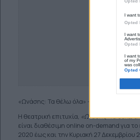
Opted 
I want t
Opted 
I want 
Advertis
Opted 
I want t
of my P
was col
Opted 
«Ωνάσης: Τα θέλω όλα» – viva.gr
Η θεατρική επιτυχία,
«Ωνάσης: Τα θέλω ό
είναι διαθέσιμη online on-demand για το
2020 έως και την Κυριακή 27 Δεκεμβρίου