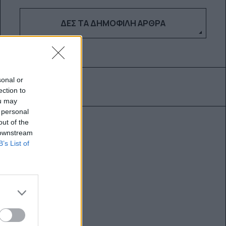
ΔΕΣ ΤΑ ΔΗΜΟΦΙΛΉ ΆΡΘΡΑ
sonal or
ection to
ou may
 personal
out of the
 downstream
B’s List of