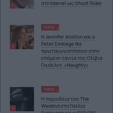
στη Marvel ως Ghost Rider
1
FEEDS
Η Jennifer Aniston και ο
Peter Dinklage θα
2
πρωταγωνιστήσουν στην
επόμενη ταινία της Ολίβια
Γουάιλντ, «Naughty»
FEEDS
Η περιοδεία του The
Weeknd στη Γαλλία
3
ξεπέρασε τους 500.000