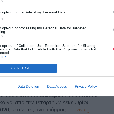
In
o opt-out of the Sale of my Personal Data.
In
to opt-out of processing my Personal Data for Targeted
ing.
In
o opt-out of Collection, Use, Retention, Sale, and/or Sharing
ersonal Data that Is Unrelated with the Purposes for which it
lected.
Out
CONFIRM
Data Deletion
Data Access
Privacy Policy
λα»
, σε σκηνοθεσία
Σταμάτη Φασουλή
θα
 κοινό, από την Τετάρτη 23 Δεκεμβρίου
 2020, μέσω της πλατφόρμας του
viva.gr
.