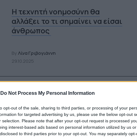
Η τεχνητή νοημοσύνη θα
αλλάξει το τι σημαίνει να είσαι
άνθρωπος
By
Λίνα Γριβογιάννη
29.10.2025
-
Do Not Process My Personal Information
to opt-out of the sale, sharing to third parties, or processing of your per
formation for targeted advertising by us, please use the below opt-out s
r selection. Please note that after your opt-out request is processed y
eing interest-based ads based on personal information utilized by us or
disclosed to third parties prior to your opt-out. You may separately opt-