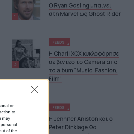
Ο Ryan Gosling μπαίνει
στη Marvel ως Ghost Rider
1
FEEDS
H Charli XCX κυκλοφόρησε
σε βίντεο το Camera από
2
το album "Music, Fashion,
Film"
sonal or
FEEDS
ection to
Η Jennifer Aniston και ο
ou may
 personal
Peter Dinklage θα
3
out of the