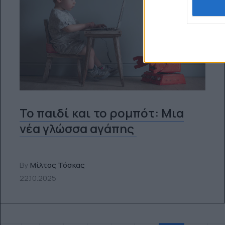
Το παιδί και το ρομπότ: Mια
νέα γλώσσα αγάπης
By
Μίλτος Τόσκας
22.10.2025