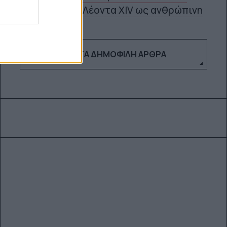
5
Λέοντα XIV ως ανθρώπινη
ΔΕΣ ΤΑ ΔΗΜΟΦΙΛΉ ΆΡΘΡΑ