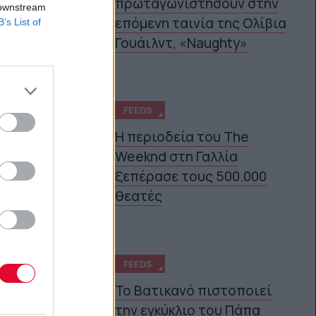
πρωταγωνιστήσουν στην
 downstream
επόμενη ταινία της Ολίβια
B’s List of
Γουάιλντ, «Naughty»
FEEDS
Η περιοδεία του The
Weeknd στη Γαλλία
4
ξεπέρασε τους 500.000
θεατές
FEEDS
Το Βατικανό πιστοποιεί
την εγκύκλιο του Πάπα