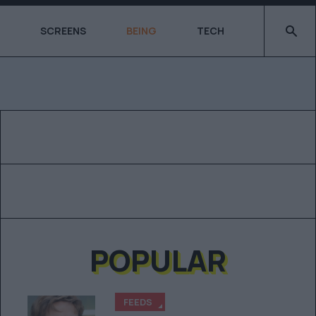
Type 2 o
SCREENS
BEING
TECH
POPULAR
FEEDS