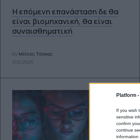
Η επόμενη επανάσταση δε θα
είναι βιομηχανική, θα είναι
συναισθηματική
By
Μίλτος Τόσκας
31.10.2025
Platform 
If you wish 
sensitive in
confirm you
continue se
information 