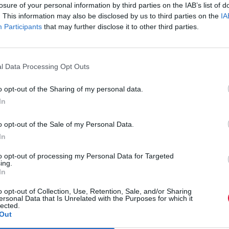
losure of your personal information by third parties on the IAB’s list of
. This information may also be disclosed by us to third parties on the
IA
Participants
that may further disclose it to other third parties.
Η τεχνολογική εξέλιξη και η
l Data Processing Opt Outs
διπλή όψη του θαύματος της
o opt-out of the Sharing of my personal data.
προόδου
In
o opt-out of the Sale of my Personal Data.
By
Λίνα Γριβογιάννη
In
23.10.2025
to opt-out of processing my Personal Data for Targeted
ing.
In
o opt-out of Collection, Use, Retention, Sale, and/or Sharing
ersonal Data that Is Unrelated with the Purposes for which it
lected.
Out