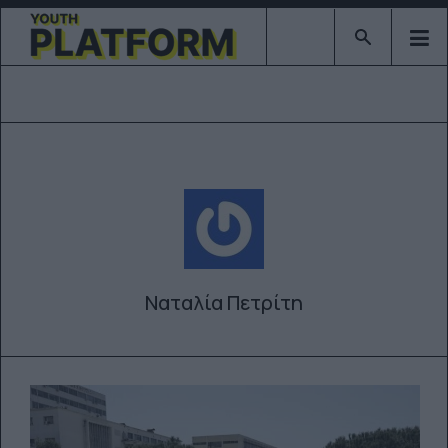
Type 2 or mor
Ναταλία Πετρίτη