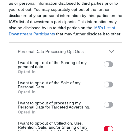
us or personal information disclosed to third parties prior to
ΑΠΘ: Διευκρινίσεις της
your opt-out. You may separately opt-out of the further
Πανεπιστημιακής Φοιτητικής
disclosure of your personal information by third parties on the
Λέσχης για την υγειονομική
IAB’s list of downstream participants. This information may
also be disclosed by us to third parties on the
IAB’s List of
ασφάλεια
Downstream Participants
that may further disclose it to other
third parties.
Διευκρινίσεις της Πανεπιστημιακής
Personal Data Processing Opt Outs
Φοιτητικής Λέσχης του ΑΠΘ, για τους
ελέγχους υγειονομικής ασφάλεια...
I want to opt-out of the Sharing of my
personal data.
Opted In
Ναταλία Πετρίτη
I want to opt-out of the Sale of my
05.05.2022
Personal Data.
Opted In
I want to opt-out of processing my
Personal Data for Targeted Advertising.
Opted In
I want to opt-out of Collection, Use,
Retention, Sale, and/or Sharing of my