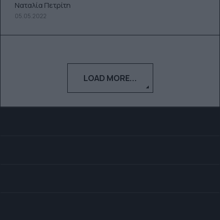
Ναταλία Πετρίτη
05.05.2022
LOAD MORE...