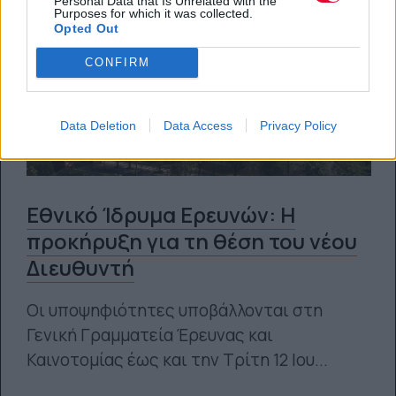
Personal Data that Is Unrelated with the
Purposes for which it was collected.
Opted Out
CONFIRM
Data Deletion
Data Access
Privacy Policy
Εθνικό Ίδρυμα Ερευνών: Η
προκήρυξη για τη θέση του νέου
Διευθυντή
Οι υποψηφιότητες υποβάλλονται στη
Γενική Γραμματεία Έρευνας και
Καινοτομίας έως και την Τρίτη 12 Ιου...