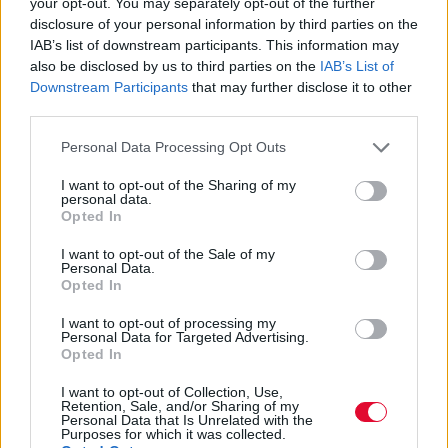
your opt-out. You may separately opt-out of the further
ΙΚΥ: Μεταπτυχιακές υποτροφίες
disclosure of your personal information by third parties on the
στη μνήμη του Κωνσταντίνου Δ.
IAB’s list of downstream participants. This information may
also be disclosed by us to third parties on the
IAB’s List of
Κεραμέως
Downstream Participants
that may further disclose it to other
third parties.
Στη μνήμη του πατέρα της υπουργού
Personal Data Processing Opt Outs
Παιδείας
I want to opt-out of the Sharing of my
personal data.
Ναταλία Πετρίτη
Opted In
05.09.2022
I want to opt-out of the Sale of my
Personal Data.
Opted In
I want to opt-out of processing my
Personal Data for Targeted Advertising.
Opted In
I want to opt-out of Collection, Use,
Retention, Sale, and/or Sharing of my
Personal Data that Is Unrelated with the
Purposes for which it was collected.