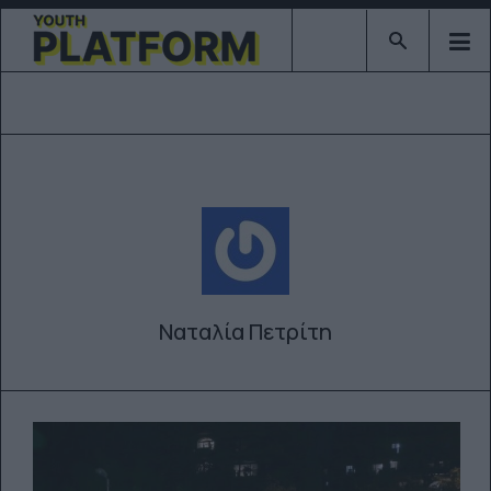
Type 2 or mor
Ναταλία Πετρίτη