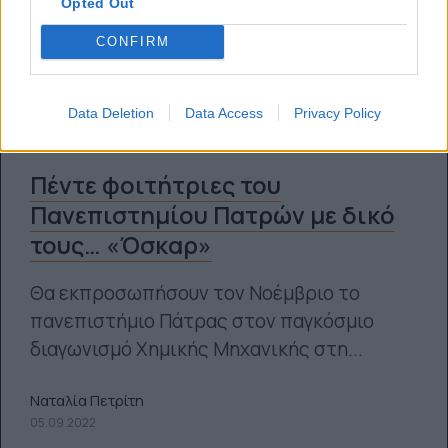
Opted Out
CONFIRM
Data Deletion
Data Access
Privacy Policy
Πέντε φοιτήτριες του
Πανεπιστημίου Πατρών με δικό
τους… «Όσκαρ»
Θα εκπροσωπήσουν τον Νοέμβριο το
πανεπιστήμιο Πάτρας στον παγκόσμιο
διαγωνισμό Χημικής Μηχανικής στη...
Ναταλία Πετρίτη
05.09.2022