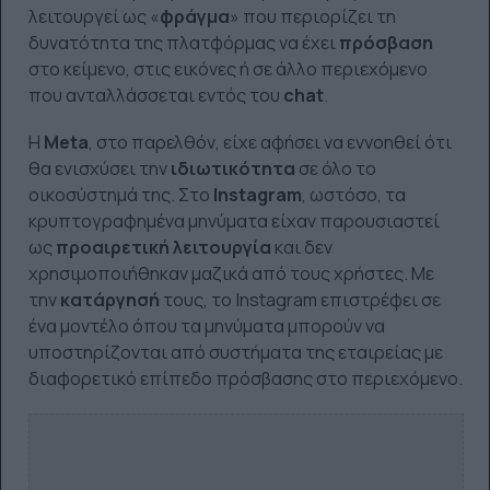
λειτουργεί ως «
φράγμα
» που περιορίζει τη
δυνατότητα της πλατφόρμας να έχει
πρόσβαση
στο κείμενο, στις εικόνες ή σε άλλο περιεχόμενο
που ανταλλάσσεται εντός του
chat
.
Η
Meta
, στο παρελθόν, είχε αφήσει να εννοηθεί ότι
θα ενισχύσει την
ιδιωτικότητα
σε όλο το
οικοσύστημά της. Στο
Instagram
, ωστόσο, τα
κρυπτογραφημένα μηνύματα είχαν παρουσιαστεί
ως
προαιρετική λειτουργία
και δεν
χρησιμοποιήθηκαν μαζικά από τους χρήστες. Με
την
κατάργησή
τους, το Instagram επιστρέφει σε
ένα μοντέλο όπου τα μηνύματα μπορούν να
υποστηρίζονται από συστήματα της εταιρείας με
διαφορετικό επίπεδο πρόσβασης στο περιεχόμενο.