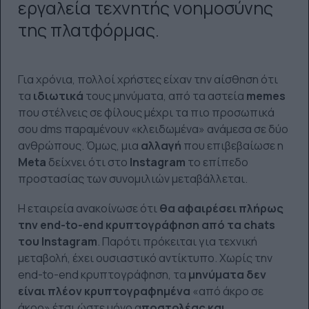
εργαλεία τεχνητής νοημοσύνης
της πλατφόρμας.
Για χρόνια, πολλοί χρήστες είχαν την αίσθηση ότι
τα
ιδιωτικά
τους μηνύματα, από τα αστεία
memes
που στέλνεις σε φίλους μέχρι τα πιο προσωπικά
σου dms παραμένουν «κλειδωμένα» ανάμεσα σε δύο
ανθρώπους. Όμως, μια
αλλαγή
που επιβεβαίωσε η
Meta
δείχνει ότι στο
Instagram
το επίπεδο
προστασίας των συνομιλιών μεταβάλλεται.
Η εταιρεία ανακοίνωσε ότι
θα αφαιρέσει πλήρως
την end-to-end κρυπτογράφηση από τα chats
του Instagram
. Παρότι πρόκειται για τεχνική
μεταβολή, έχει ουσιαστικό αντίκτυπο. Χωρίς την
end-to-end κρυπτογράφηση, τα
μηνύματα δεν
είναι πλέον κρυπτογραφημένα
«από άκρο σε
άκρο» έτσι ώστε μόνο α
ποστολέας και