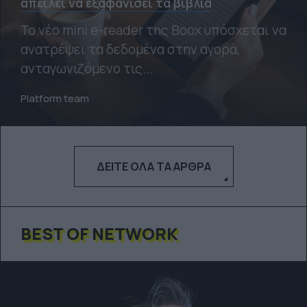
απειλεί να εξαφανίσει τα βιβλία
Το νέο mini e-reader της Boox υπόσχεται να
ανατρέψει τα δεδομένα στην αγορά,
ανταγωνιζόμενο τις...
Platform team
ΔΕΊΤΕ ΌΛΑ ΤΑ ΆΡΘΡΑ
BEST OF NETWORK