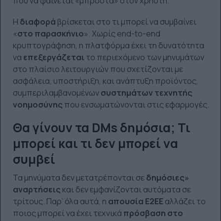
που να φαίνεται «μπροστά» στον χρήστη.
Η
διαφορά
βρίσκεται στο τι μπορεί να συμβαίνει
«
στο παρασκήνιο
». Χωρίς end-to-end
κρυπτογράφηση, η πλατφόρμα έχει τη δυνατότητα
να
επεξεργάζεται
το περιεχόμενο των μηνυμάτων
στο πλαίσιο λειτουργιών που σχετίζονται με
ασφάλεια, υποστήριξη, και ανάπτυξη προϊόντος,
συμπεριλαμβανομένων
συστημάτων τεχνητής
νοημοσύνης
που ενσωματώνονται στις εφαρμογές.
Θα γίνουν τα DMs δημόσια; Τι
μπορεί και τι δεν μπορεί να
συμβεί
Τα μηνύματα δεν μετατρέπονται σε
δημόσιες»
αναρτήσεις
και δεν εμφανίζονται αυτόματα σε
τρίτους. Παρ’ όλα αυτά, η
απουσία E2EE
αλλάζει το
ποιος μπορεί να έχει τεχνικά
πρόσβαση στο