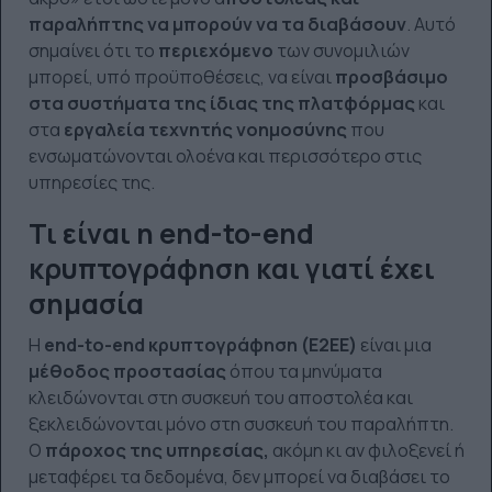
παραλήπτης να μπορούν να τα διαβάσουν
. Αυτό
σημαίνει ότι το
περιεχόμενο
των συνομιλιών
μπορεί, υπό προϋποθέσεις, να είναι
προσβάσιμο
στα συστήματα της ίδιας της πλατφόρμας
και
στα
εργαλεία τεχνητής νοημοσύνης
που
ενσωματώνονται ολοένα και περισσότερο στις
υπηρεσίες της.
Τι είναι η end-to-end
κρυπτογράφηση και γιατί έχει
σημασία
Η
end-to-end κρυπτογράφηση (E2EE)
είναι μια
μέθοδος προστασίας
όπου τα μηνύματα
κλειδώνονται στη συσκευή του αποστολέα και
ξεκλειδώνονται μόνο στη συσκευή του παραλήπτη.
Ο
πάροχος της υπηρεσίας,
ακόμη κι αν φιλοξενεί ή
μεταφέρει τα δεδομένα, δεν μπορεί να διαβάσει το