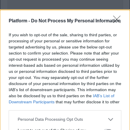
Platform -
Do Not Process My Personal Information
If you wish to opt-out of the sale, sharing to third parties, or
processing of your personal or sensitive information for
targeted advertising by us, please use the below opt-out
section to confirm your selection. Please note that after your
opt-out request is processed you may continue seeing
interest-based ads based on personal information utilized by
us or personal information disclosed to third parties prior to
Για να λειτουργήσουν τέτοιες δυνατότητες μέσα σε
your opt-out. You may separately opt-out of the further
ένα
περιβάλλον συνομιλίας
, συνήθως
απαιτείται
disclosure of your personal information by third parties on the
ένα πλαίσιο τεχνικής πρόσβασης
στο
IAB’s list of downstream participants. This information may
περιεχόμενο ή σε τμήματα της συνομιλίας, ανάλογα
also be disclosed by us to third parties on the
IAB’s List of
με το πώς έχει σχεδιαστεί η υπηρεσία. Με την
Downstream Participants
that may further disclose it to other
κατάργηση της E2EE
, η τεχνική αρχιτεκτονική
third parties.
μπορεί να
διευκολύνει
την ενσωμάτωση και εξέλιξη
Personal Data Processing Opt Outs
τέτοιων λειτουργιών στα dms.