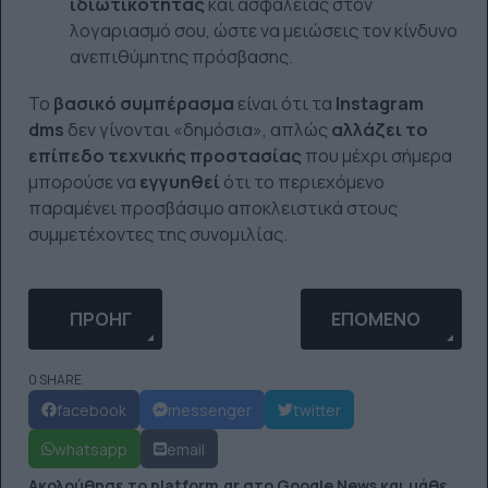
ιδιωτικότητας
και ασφάλειας στον
λογαριασμό σου, ώστε να μειώσεις τον κίνδυνο
ανεπιθύμητης πρόσβασης.
Το
βασικό συμπέρασμα
είναι ότι τα
Instagram
dms
δεν γίνονται «δημόσια», απλώς
αλλάζει το
επίπεδο τεχνικής προστασίας
που μέχρι σήμερα
μπορούσε να
εγγυηθεί
ότι το περιεχόμενο
παραμένει προσβάσιμο αποκλειστικά στους
συμμετέχοντες της συνομιλίας.
ΠΡΟΗΓΟΎΜΕΝΟ ΆΡΘΡΟ: GOOGLE GEMINI: ΌΛΑ ΌΣΑ 
ΕΠΌΜΕΝΟ ΆΡΘΡΟ: 
ΠΡΟΗΓ
ΕΠΌΜΕΝΟ
0 SHARE
facebook
messenger
twitter
whatsapp
email
Ακολούθησε το platform.gr στο Google News και μάθε