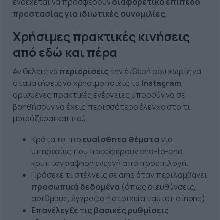
ενδέχεται να προσφέρουν
διαφορετικό επίπεδο
προστασίας για ιδιωτικές συνομιλίες
.
Χρήσιμες πρακτικές κινήσεις
από εδώ και πέρα
Αν θέλεις να
περιορίσεις
την έκθεσή σου χωρίς να
σταματήσεις να χρησιμοποιείς το
Instagram
,
ορισμένες πρακτικές ενέργειες μπορούν να σε
βοηθήσουν να έχεις περισσότερο έλεγχο στο τι
μοιράζεσαι και πού.
Κράτα τα πιο
ευαίσθητα θέματα
για
υπηρεσίες που προσφέρουν end-to-end
κρυπτογράφηση ενεργή από προεπιλογή.
Πρόσεχε τι στέλνεις σε dms όταν περιλαμβάνει
προσωπικά δεδομένα
(όπως διευθύνσεις,
αριθμούς, έγγραφα ή στοιχεία ταυτοποίησης).
Επανέλεγξε τις βασικές ρυθμίσεις