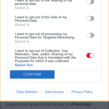
I want to opt-out of the Sharing of my
Τι σημαίνει για τους χρήστες
personal data.
Opted In
που δίνουν προτεραιότητα στην
I want to opt-out of the Sale of my
ιδιωτικότητα
Personal Data.
Opted In
Για όσους χρησιμοποιούν το
Instagram
ως
βασικό
I want to opt-out of processing my
μέσο επικοινωνίας
, η αλλαγή αφορά κυρίως το
Personal Data for Targeted Advertising.
επίπεδο
προστασίας
που θεωρούσαν δεδομένο. Αν
Opted In
μοιράζεσαι
ευαίσθητες πληροφορίες
μέσω dms, η
I want to opt-out of Collection, Use,
απουσία end-to-end κρυπτογράφησης είναι ένας
Retention, Sale, and/or Sharing of my
Personal Data that Is Unrelated with the
παράγοντας που αξίζει να συνυπολογίσεις.
Purposes for which it was collected.
Opted Out
Χωρίς να αλλάξεις απαραίτητα τις συνήθειές σου
από τη μία μέρα στην άλλη, μπορεί να βοηθήσει να
CONFIRM
ξεκαθαρίσεις τι είδους περιεχόμενο θεωρείς ότι
πρέπει να παραμένει σε περιβάλλον με
ισχυρότερη
Data Deletion
Data Access
Privacy Policy
κρυπτογράφηση
. Σε αυτή την περίπτωση,
εφαρμογές
όπου η κρυπτογράφηση παραμένει
ενεργή από προεπιλογή (όπως το
WhatsApp
)