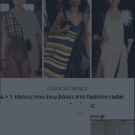
FASHION TRENDS
4 + 1 τάσεις που έχω βάλει στο fashion radar
μου και προτείνω να υιοθετήσεις
×
Fashion: όλα για τη μόδα από το allyou.gr