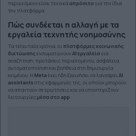
περιεχόμενο είναι τεχνικά
απρόσιτο
για την ίδια
την πλατφόρμα.
Πώς συνδέεται η αλλαγή με τα
εργαλεία τεχνητής νοημοσύνης
Τα τελευταία χρόνια, οι
πλατφόρμες κοινωνικής
δικτύωσης
ενσωματώνουν
AI εργαλεία
για
αναζήτηση, προτάσεις περιεχομένου, ασφάλεια,
αυτοματοποίηση και βοήθεια στη δημιουργία
κειμένου. Η
Meta
έχει ήδη ξεκινήσει να λανσάρει
AI
assistants
στις εφαρμογές της, οι οποίοι μπορούν
να απαντούν σε ερωτήσεις και να υποστηρίζουν
λειτουργίες
μέσα στο app
.