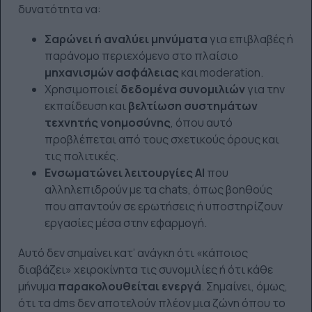
δυνατότητα να:
Σαρώνει ή αναλύει μηνύματα
για επιβλαβές ή
παράνομο περιεχόμενο στο πλαίσιο
μηχανισμών ασφάλειας
και moderation.
Χρησιμοποιεί
δεδομένα συνομιλιών
για την
εκπαίδευση και
βελτίωση συστημάτων
τεχνητής νοημοσύνης
, όπου αυτό
προβλέπεται από τους σχετικούς όρους και
τις πολιτικές.
Ενσωματώνει λειτουργίες AI
που
αλληλεπιδρούν με τα chats, όπως βοηθούς
που απαντούν σε ερωτήσεις ή υποστηρίζουν
εργασίες μέσα στην εφαρμογή.
Αυτό δεν σημαίνει κατ’ ανάγκη ότι «κάποιος
διαβάζει» χειροκίνητα τις συνομιλίες ή ότι κάθε
μήνυμα
παρακολουθείται ενεργά
. Σημαίνει, όμως,
ότι τα dms δεν αποτελούν πλέον μια ζώνη όπου το