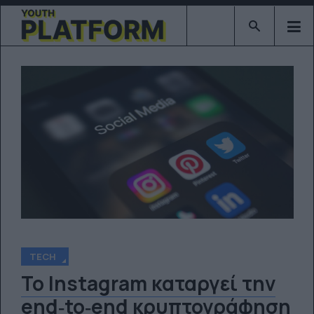
Type 2 or mor
TECH
Το Instagram καταργεί την
end‑to‑end κρυπτογράφηση