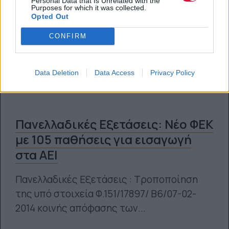
Personal Data that Is Unrelated with the
Purposes for which it was collected.
Opted Out
CONFIRM
Data Deletion
Data Access
Privacy Policy
Πανελλαδικές Εξετάσεις: Νέο ΦΕΚ
με 105 παθήσεις για εισαγωγή
στα ΑΕΙ
Πανελλαδικές Εξετάσεις : Τροποποίηση
της υπό στοιχεία Φ.151/17897/ Β6/07-02-
2014 κοινής απόφασης των...