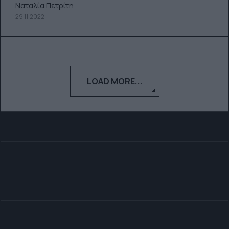
Ναταλία Πετρίτη
29.11.2022
LOAD MORE...