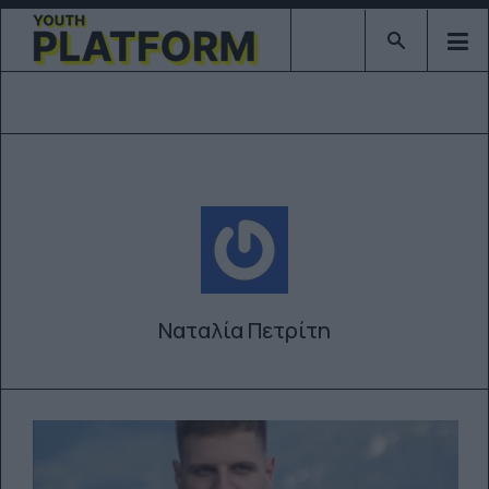
Type 2 or mor
Ναταλία Πετρίτη