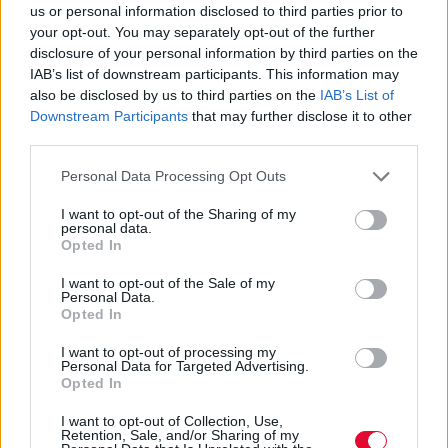
us or personal information disclosed to third parties prior to
Το Μετσόβιο Πολυτεχνείο
your opt-out. You may separately opt-out of the further
συνεργάζεται για την ερευνητική
disclosure of your personal information by third parties on the
και επιστημονική υποστήριξη με
IAB’s list of downstream participants. This information may
also be disclosed by us to third parties on the
IAB’s List of
το Δήμο Μυκόνου
Downstream Participants
that may further disclose it to other
third parties.
Προγραμματική Σύμβαση Δήμου Μυκόνου
Personal Data Processing Opt Outs
και Εθνικού Μετσόβιου Πολυτεχνείου για
την ερευνητική και επιστη...
I want to opt-out of the Sharing of my
personal data.
Opted In
Ναταλία Πετρίτη
I want to opt-out of the Sale of my
29.11.2022
Personal Data.
Opted In
I want to opt-out of processing my
Personal Data for Targeted Advertising.
Opted In
I want to opt-out of Collection, Use,
Retention, Sale, and/or Sharing of my