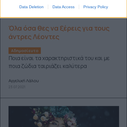
Data Deletion
Data Access
Privacy Policy
Όλα όσα θες να ξέρεις για τους
άντρες Λέοντες
Αδημοσίευτο
Ποια είναι τα χαρακτηριστικά του και με
ποια ζώδια ταιριάζει καλύτερα
Αγγελική Λάλου
23.07.2021