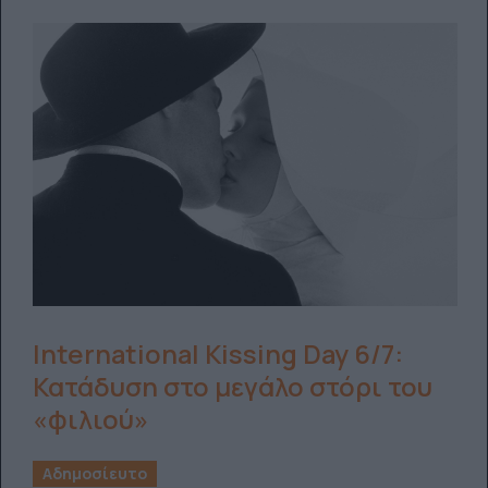
International Kissing Day 6/7:
Κατάδυση στο μεγάλο στόρι του
«φιλιού»
Αδημοσίευτο