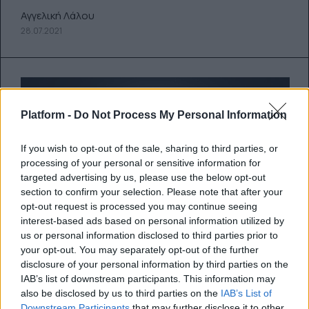
Αγγελική Λάλου
28.07.2021
Platform -
Do Not Process My Personal Information
If you wish to opt-out of the sale, sharing to third parties, or
processing of your personal or sensitive information for
targeted advertising by us, please use the below opt-out
section to confirm your selection. Please note that after your
opt-out request is processed you may continue seeing
interest-based ads based on personal information utilized by
us or personal information disclosed to third parties prior to
your opt-out. You may separately opt-out of the further
disclosure of your personal information by third parties on the
IAB’s list of downstream participants. This information may
Τι φέρνει το φεγγάρι του ελαφιού
also be disclosed by us to third parties on the
IAB’s List of
– η πανσέληνος στις 24 Ιουλίου
Downstream Participants
that may further disclose it to other