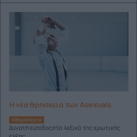
Η νέα θρησκεία των Αsexuals
Αδημοσίευτο
Δυνατή είσοδοςστο λεξικό της ερωτικής
έλξης