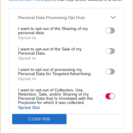
third parties.
Αδημοσίευτο
Personal Data Processing Opt Outs
Προετοιμαστείτε για μια συναισθηματική
I want to opt-out of the Sharing of my
κάθαρση, σε όλα τα ζώδια
personal data.
Opted In
Αγγελική Λάλου
I want to opt-out of the Sale of my
24.07.2021
Personal Data.
Opted In
I want to opt-out of processing my
Personal Data for Targeted Advertising.
Opted In
I want to opt-out of Collection, Use,
Retention, Sale, and/or Sharing of my
Personal Data that Is Unrelated with the
Purposes for which it was collected.
Opted Out
CONFIRM