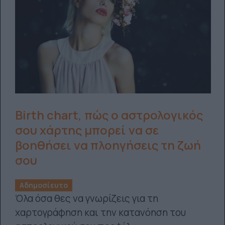
Birth chart, πώς ο αστρολογικός
σου χάρτης μπορεί να σε
βοηθήσει να πλοηγήσεις τη ζωή
σου
Αδημοσίευτο
Όλα όσα θες να γνωρίζεις για τη
χαρτογράφηση και την κατανόηση του