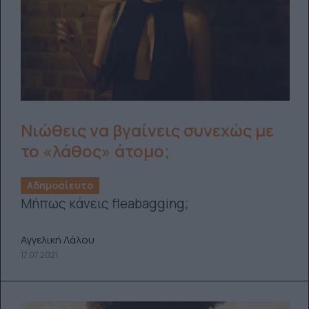
Νιώθεις να βγαίνεις συνεχώς με
το «λάθος» άτομο;
Αδημοσίευτο
Mήπως κάνεις fleabagging;
Αγγελική Λάλου
17.07.2021