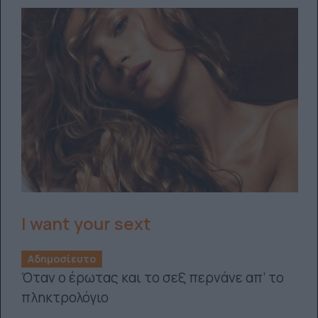
I want your sext
Αδημοσίευτο
Όταν ο έρωτας και το σεξ περνάνε απ’ το
πληκτρολόγιο