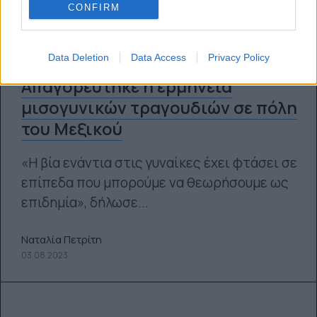
CONFIRM
Data Deletion
Data Access
Privacy Policy
Απαγορεύτηκε η ερμηνεία
μισογυνικών τραγουδιών σε πόλη
του Μεξικού
«Η βία ενάντια στις γυναίκες έχει φτάσει σε
επίπεδα που μπορούμε να θεωρήσουμε ως
επιδημία», δήλωσε...
Ναταλία Πετρίτη
03.08.2023