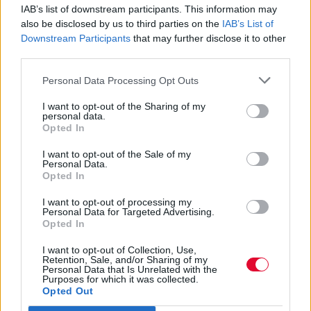
πέτρα καλντερίμια και αυλές
IAB’s list of downstream participants. This information may
also be disclosed by us to third parties on the
IAB’s List of
στον Πεντάλοφο
Downstream Participants
that may further disclose it to other
third parties.
Φοιτητές έκτισαν με πέτρα καλντερίμια και
Personal Data Processing Opt Outs
αυλές στον Πεντάλοφο
I want to opt-out of the Sharing of my
personal data.
Ναταλία Πετρίτη
Opted In
22.08.2023
I want to opt-out of the Sale of my
Personal Data.
Opted In
I want to opt-out of processing my
Personal Data for Targeted Advertising.
Opted In
I want to opt-out of Collection, Use,
Retention, Sale, and/or Sharing of my
Personal Data that Is Unrelated with the
Purposes for which it was collected.
Opted Out