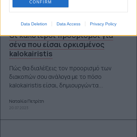
CONFIRM
Data Deletion
Data Access
Privacy Policy
Οι καλύτεροι προορισμοί για
σένα που είσαι ορκισμένος
kalokairistis
Πώς θα διαλέξεις τον προορισμό των
διακοπών σου ανάλογα με το πόσο
kalokairistis είσαι, δημιουργώντα...
Ναταλία Πετρίτη
20.07.2023