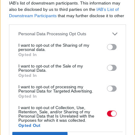
θέλουμε να επανέρθουν τώρα!
IAB’s list of downstream participants. This information may
also be disclosed by us to third parties on the
IAB’s List of
Downstream Participants
that may further disclose it to other
Όλες οι στιγμές των παιδικών μας
third parties.
καλοκαιριών που κάθε άνθρωπος που
Personal Data Processing Opt Outs
δηλώνει CU Kalokairistis θέλει να...
I want to opt-out of the Sharing of my
personal data.
Ναταλία Πετρίτη
Opted In
25.07.2023
I want to opt-out of the Sale of my
Personal Data.
Opted In
I want to opt-out of processing my
Personal Data for Targeted Advertising.
Opted In
I want to opt-out of Collection, Use,
Retention, Sale, and/or Sharing of my
Personal Data that Is Unrelated with the
Purposes for which it was collected.
Opted Out