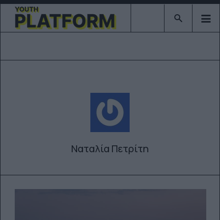
Type 2 or mor
Ναταλία Πετρίτη