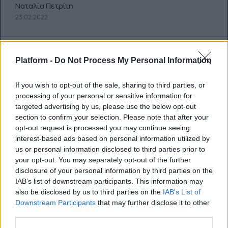
Ναταλία Πετρίτη
23.02.2022
Platform -
Do Not Process My Personal Information
If you wish to opt-out of the sale, sharing to third parties, or
processing of your personal or sensitive information for
targeted advertising by us, please use the below opt-out
section to confirm your selection. Please note that after your
opt-out request is processed you may continue seeing
interest-based ads based on personal information utilized by
us or personal information disclosed to third parties prior to
your opt-out. You may separately opt-out of the further
disclosure of your personal information by third parties on the
30 ταινίες με οσκαρικά
IAB’s list of downstream participants. This information may
κοστούμια για να εμπνευστείτε
also be disclosed by us to third parties on the
IAB’s List of
Downstream Participants
that may further disclose it to other
για τις Απόκριες που έρχονται
third parties.