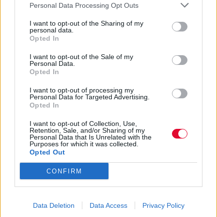
Από τον Άρχοντα των Δαχτυλιδιών, στις
Personal Data Processing Opt Outs
Αναμνήσεις μιας Γκέισας και το Moulin
I want to opt-out of the Sharing of my
Rouge, τα οσκαρικά κοστο...
personal data.
Opted In
Ναταλία Πετρίτη
I want to opt-out of the Sale of my
Personal Data.
22.02.2022
Opted In
I want to opt-out of processing my
Personal Data for Targeted Advertising.
Opted In
I want to opt-out of Collection, Use,
Retention, Sale, and/or Sharing of my
Personal Data that Is Unrelated with the
Purposes for which it was collected.
Opted Out
CONFIRM
Data Deletion
Data Access
Privacy Policy
Η οπτική ψευδαίσθηση γίνεται το