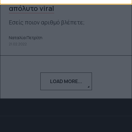
απόλυτο viral
Εσείς ποιον αριθμό βλέπετε;
Ναταλία Πετρίτη
21.02.2022
LOAD MORE...