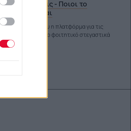
για αιτήσεις - Ποιοι το
δικαιούνται
Ανοίγει εκ νέου η πλατφόρμα για τις
αιτήσεις για το φοιτητικό στεγαστικά
επίδομα
Ναταλία Πετρίτη
20.09.2021