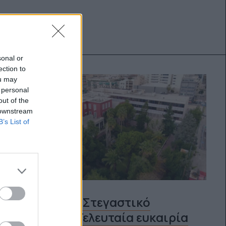
sonal or
ection to
ou may
 personal
out of the
 downstream
B’s List of
Φοιτητικό Στεγαστικό
Επίδομα: Τελευταία ευκαιρία