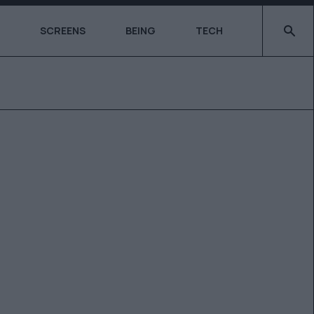
Type 2 o
SCREENS
BEING
TECH