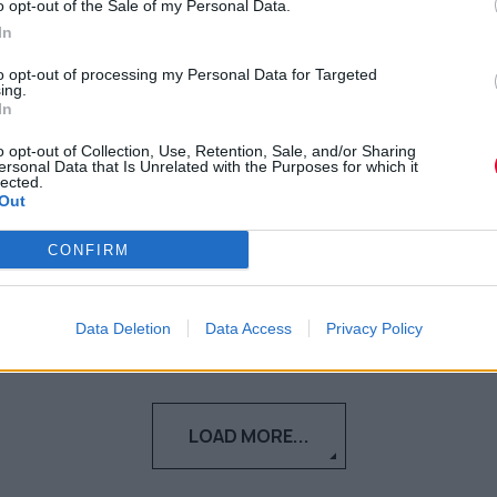
o opt-out of the Sale of my Personal Data.
Προτείνεται ο καθημερινός
In
έλεγχος στις επαφές με
to opt-out of processing my Personal Data for Targeted
κρούσμα
ing.
In
Ο καθημερινός έλεγχος για άτομα που
o opt-out of Collection, Use, Retention, Sale, and/or Sharing
ersonal Data that Is Unrelated with the Purposes for which it
ήρθαν σε επαφή με θετικό ασθενή και η
lected.
μετάδοση σε σχολεία και πα...
Out
CONFIRM
Ναταλία Πετρίτη
21.09.2021
Data Deletion
Data Access
Privacy Policy
LOAD MORE...