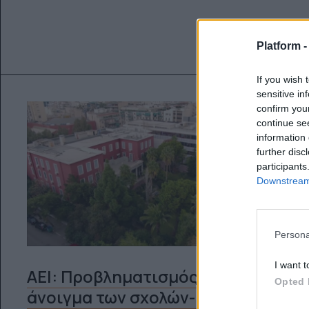
Platform 
If you wish 
sensitive in
confirm you
continue se
information 
further disc
participants
Downstream 
Persona
I want t
ΑΕΙ: Προβληματισμός για το
Opted 
άνοιγμα των σχολών-Σήμερα η