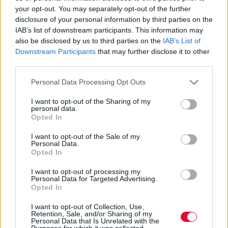
ΔΟΑΤΑΠ: Αλλάζουν όλα στην
your opt-out. You may separately opt-out of the further
disclosure of your personal information by third parties on the
αναγνώριση πτυχίων από ΑΕΙ του
IAB’s list of downstream participants. This information may
εξωτερικού
also be disclosed by us to third parties on the
IAB’s List of
Downstream Participants
that may further disclose it to other
third parties.
ΔΟΑΤΑΠ: Οι αιτήσεις δεν θα γίνοται πλέον
ατομικά, αλλά εφόσον το ίδρυμα
Personal Data Processing Opt Outs
προέλευσης (εξωτερικού) θα ε...
I want to opt-out of the Sharing of my
personal data.
Opted In
Ναταλία Πετρίτη
27.05.2022
I want to opt-out of the Sale of my
Personal Data.
Opted In
I want to opt-out of processing my
Personal Data for Targeted Advertising.
Opted In
I want to opt-out of Collection, Use,
Retention, Sale, and/or Sharing of my
Personal Data that Is Unrelated with the
Purposes for which it was collected.