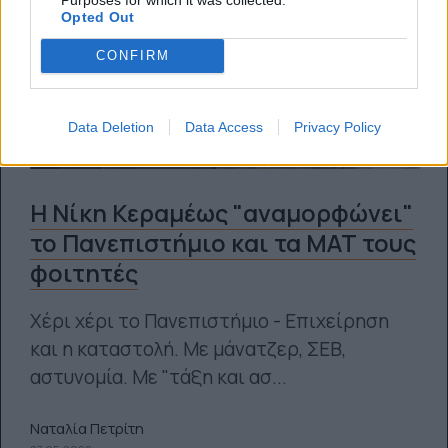
Opted Out
CONFIRM
Data Deletion
Data Access
Privacy Policy
Η Νίκη Κεραμέως "αναμορφώνει"
το Πανεπιστήμιο και τα ΜΑΤ τους
φοιτητές
Χέρι χέρι το Πανεπιστήμιο - Επιχείρηση
και η καταστολή. Με μάνατζερ, ΣΕΒ,
αστυνομία. Με "τάξη και ασ...
Ναταλία Πετρίτη