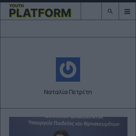
Type 2 or mor
Ναταλία Πετρίτη