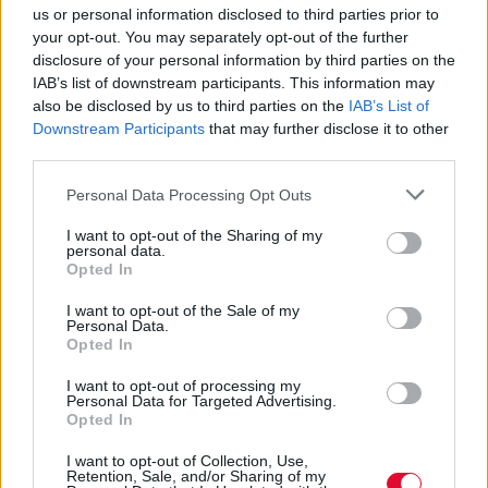
us or personal information disclosed to third parties prior to
επηρεάσουν τις βαθμολογίες των
your opt-out. You may separately opt-out of the further
υποψηφίων και τις βάσεις
disclosure of your personal information by third parties on the
εισαγωγής
IAB’s list of downstream participants. This information may
also be disclosed by us to third parties on the
IAB’s List of
Downstream Participants
that may further disclose it to other
Οι αλλαγές στη βαθμολόγηση των
third parties.
επιμέρους θεμάτων της Νεοελληνικής
Personal Data Processing Opt Outs
Γλώσσας και Λογοτεχνίας Γενικής Πα...
I want to opt-out of the Sharing of my
personal data.
Ναταλία Πετρίτη
Opted In
19.10.2022
I want to opt-out of the Sale of my
Personal Data.
Opted In
I want to opt-out of processing my
Personal Data for Targeted Advertising.
Opted In
I want to opt-out of Collection, Use,
Retention, Sale, and/or Sharing of my