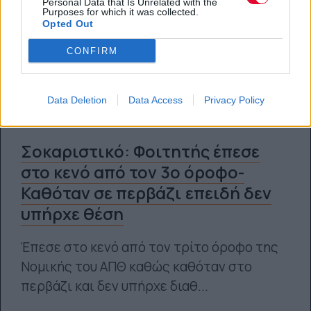
Personal Data that Is Unrelated with the
Purposes for which it was collected.
Opted Out
CONFIRM
Data Deletion
Data Access
Privacy Policy
Σοκαριστικό: Φοιτητής έπεσε
στο κενό από τον 3ο όροφο-
Καθόταν σε περβάζι επειδή δεν
υπήρχε θέση
Έπεσε στο κενό από τον τρίτο όροφο της
Νομικής του ΑΠΘ καθώς καθόταν στο
περβάζι και δεν υπήρχε διαθ...