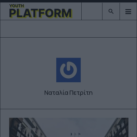
Type 2 or mor
Ναταλία Πετρίτη