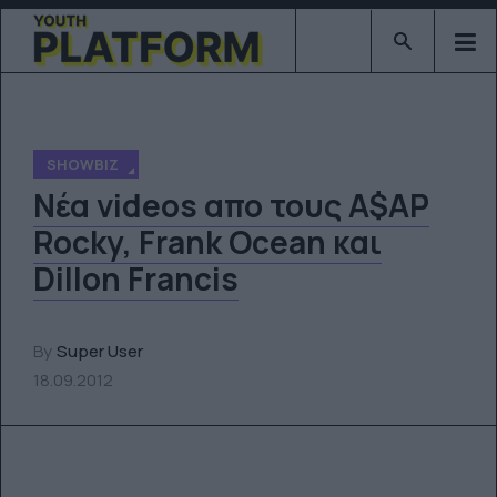
Type 2 or mor
SHOWBIZ
Νέα videos απο τους A$AP
Rocky, Frank Ocean και
Dillon Francis
By
Super User
18.09.2012