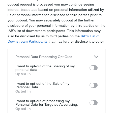
opt-out request is processed you may continue seeing
interest-based ads based on personal information utilized by
{youtubejw width="469"}inbaRja7iXY{/youtubejw}
us or personal information disclosed to third parties prior to
your opt-out. You may separately opt-out of the further
{youtubejw width="469"}p7CdJvSFBJQ{/youtubejw}
disclosure of your personal information by third parties on the
IAB’s list of downstream participants. This information may
also be disclosed by us to third parties on the
IAB’s List of
Downstream Participants
that may further disclose it to other
ΠΡΟΗΓΟΎΜΕΝΟ ΆΡΘΡΟ: ΤΑ ΝΈΑ ΦΟΙΤΗΤΙΚΆ ΔΩΜΆ
ΕΠΌΜΕΝΟ ΆΡΘΡΟ: 
ΠΡΟΗΓ
ΕΠΌΜΕΝΟ
third parties.
Personal Data Processing Opt Outs
0 SHARE
facebook
messenger
twitter
I want to opt-out of the Sharing of my
personal data.
whatsapp
email
Opted In
Ακολούθησε το platform.gr στο Google News και μάθε
I want to opt-out of the Sale of my
Personal Data.
Opted In
πρώτος όλα τα τελευταία trends
I want to opt-out of processing my
Personal Data for Targeted Advertising.
Opted In