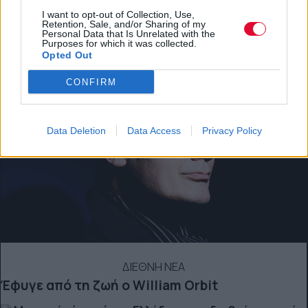
BEST OF NETWORK
I want to opt-out of Collection, Use,
Retention, Sale, and/or Sharing of my
Personal Data that Is Unrelated with the
Purposes for which it was collected.
Opted Out
CONFIRM
Data Deletion
Data Access
Privacy Policy
ΔΙΕΘΝΗ ΝΕΑ
Έφυγε από τη ζωή ο William Orbit