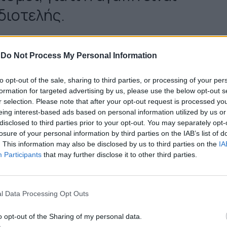
διοτελής.
κής φτιάχτηκε από εσάς
-
Do Not Process My Personal Information
to opt-out of the sale, sharing to third parties, or processing of your per
formation for targeted advertising by us, please use the below opt-out s
r selection. Please note that after your opt-out request is processed y
 δημιουργικές, κοινωνικές
eing interest-based ads based on personal information utilized by us or
disclosed to third parties prior to your opt-out. You may separately opt-
 μοιράστηκαν την ίδια ιδέα
losure of your personal information by third parties on the IAB’s list of
. This information may also be disclosed by us to third parties on the
IA
φιλικά, μαζί με όλους τους
Participants
that may further disclose it to other third parties.
τέχνες, τεχνικούς, απλούς
ας τη μεγαλύτερη μουσική
l Data Processing Opt Outs
o opt-out of the Sharing of my personal data.