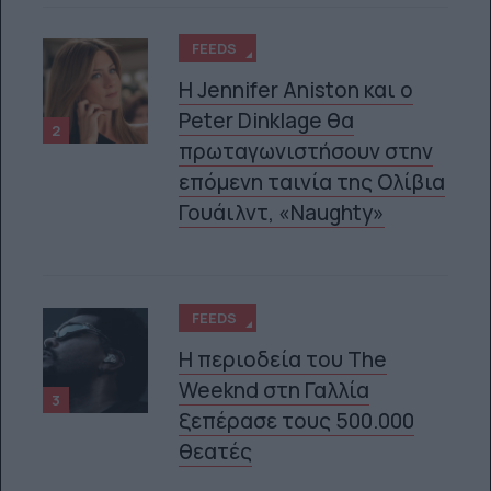
FEEDS
Η Jennifer Aniston και ο
Peter Dinklage θα
2
πρωταγωνιστήσουν στην
επόμενη ταινία της Ολίβια
Γουάιλντ, «Naughty»
FEEDS
Η περιοδεία του The
Weeknd στη Γαλλία
3
ξεπέρασε τους 500.000
θεατές