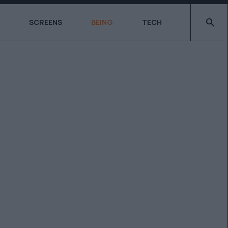
Type 2 o
SCREENS
BEING
TECH