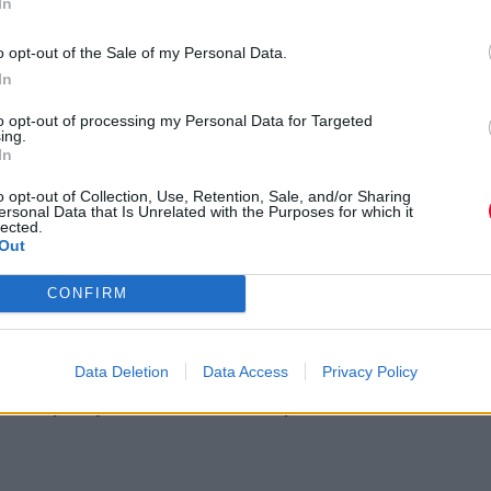
In
Ορχήστρες, 22 Ορχήστρες,
o opt-out of the Sale of my Personal Data.
In
ρμηνευτές, 279
to opt-out of processing my Personal Data for Targeted
αλλιτέχνες... ενώνουν τις
ing.
In
λύπτοντας όλο το φάσμα της
o opt-out of Collection, Use, Retention, Sale, and/or Sharing
ersonal Data that Is Unrelated with the Purposes for which it
lected.
Out
CONFIRM
καλούμε σε 25 πόλεις σε όλη
εκδηλώσεις γεμάτες ήχους,
Data Deletion
Data Access
Privacy Policy
ούμε μαζί το ελιξίριο της