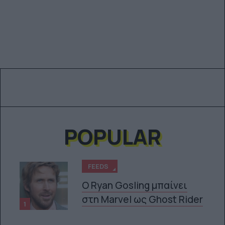
POPULAR
FEEDS
Ο Ryan Gosling μπαίνει
στη Marvel ως Ghost Rider
1