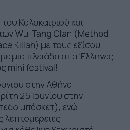
 του Καλοκαιριού και
ή των Wu-Tang Clan (Method
e Killah) με τους εξίσου
 με μια πλειάδα απο Έλληνες
ς mini festival!
ουνίου στην Αθήνα
Τρίτη 26 Ιουνίου στην
πεδο μπάσκετ), ενώ
ς λεπτομέρειες
ια κάθε live ξεχωριστά.