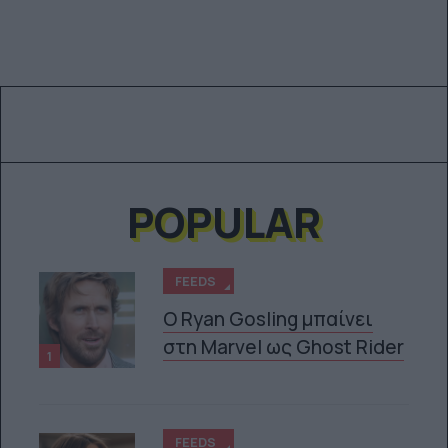
POPULAR
FEEDS
Ο Ryan Gosling μπαίνει
στη Marvel ως Ghost Rider
1
FEEDS