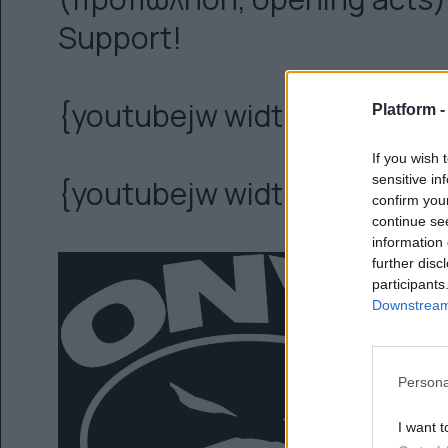
Support!
{youtubejw width="469"}bj
Platform 
If you wish 
sensitive in
{youtubejw width="469"}G
confirm you
continue se
information 
further disc
participants
Downstream 
Persona
I want t