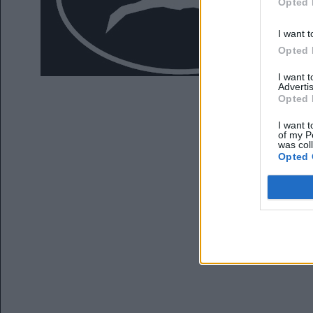
Opted 
I want t
Opted 
I want 
Advertis
Opted 
I want t
of my P
was col
Opted 