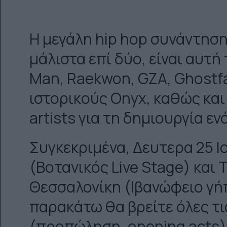
Η μεγάλη hip hop συνάντηση
μάλιστα επί δύο, είναι αυτ
Man, Raekwon, GZA, Ghostfac
ιστορικούς Onyx, καθώς και
artists για τη δημιουργία ενό
Συγκεκριμένα, Δευτερα 25 Ι
(Βοτανικός Live Stage) και 
Θεσσαλονίκη (Ιβανώφειο γή
παρακάτω θα βρείτε όλες τι
(προπώληση, opening acts) γ