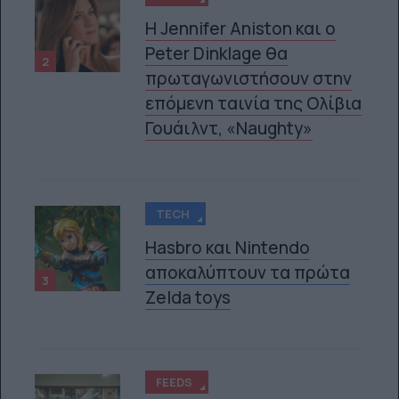
Η Jennifer Aniston και ο
Peter Dinklage θα
2
πρωταγωνιστήσουν στην
επόμενη ταινία της Ολίβια
Γουάιλντ, «Naughty»
TECH
Hasbro και Nintendo
αποκαλύπτουν τα πρώτα
3
Zelda toys
FEEDS