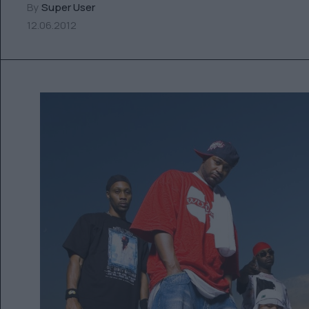
By
Super User
12.06.2012