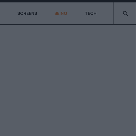
Type 2 o
SCREENS
BEING
TECH