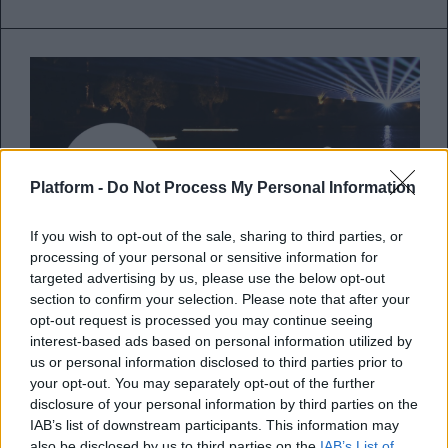
Platform -
Do Not Process My Personal Information
If you wish to opt-out of the sale, sharing to third parties, or
processing of your personal or sensitive information for
targeted advertising by us, please use the below opt-out
section to confirm your selection. Please note that after your
opt-out request is processed you may continue seeing
interest-based ads based on personal information utilized by
Μόλις το 10% του diversity fund
us or personal information disclosed to third parties prior to
του 100 εκατομμυρίων δολαρίων
your opt-out. You may separately opt-out of the further
διέθεσε το Spotify την
disclosure of your personal information by third parties on the
IAB’s list of downstream participants. This information may
περασμένη χρονιά
also be disclosed by us to third parties on the
IAB’s List of