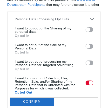
Downstream Participants
that may further disclose it to other
Αδημοσίευτο
third parties.
Το Creators Equity Fund δημιουργήθηκε το
Personal Data Processing Opt Outs
2022 μετά τις αντιδράσεις που
I want to opt-out of the Sharing of my
δημιούργησε το περιεχόμενο το...
personal data.
Opted In
Ναταλία Πετρίτη
I want to opt-out of the Sale of my
28.03.2023
Personal Data.
Opted In
I want to opt-out of processing my
Personal Data for Targeted Advertising.
Opted In
I want to opt-out of Collection, Use,
Retention, Sale, and/or Sharing of my
Personal Data that Is Unrelated with the
Purposes for which it was collected.
Opted Out
CONFIRM