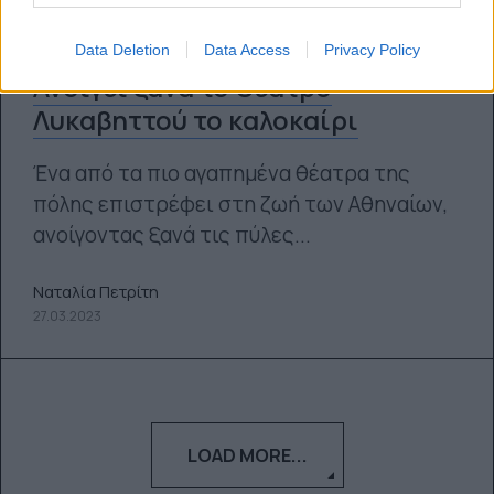
Data Deletion
Data Access
Privacy Policy
Ανοίγει ξανά το Θέατρο
Λυκαβηττού το καλοκαίρι
Ένα από τα πιο αγαπημένα θέατρα της
πόλης επιστρέφει στη ζωή των Αθηναίων,
ανοίγοντας ξανά τις πύλες...
Ναταλία Πετρίτη
27.03.2023
LOAD MORE...