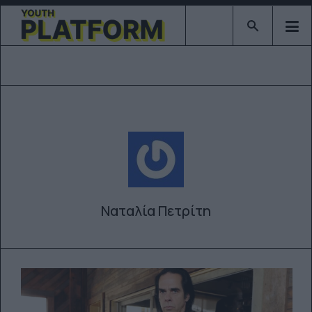
Type 2 or mor
Ναταλία Πετρίτη