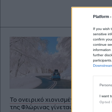
Platform 
If you wish 
sensitive in
confirm you
continue se
information 
further disc
participants
Downstream 
Persona
I want t
Το ονειρικό χιονισμένο τοπίο
Opted 
της Φλώρινας γίνεται το