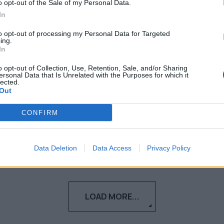
o opt-out of the Sale of my Personal Data.
ξαναχτίζαμε αυτά τα μνημεία
In
της παγκόσμιας κληρονομιάς
to opt-out of processing my Personal Data for Targeted
με τουβλάκια LEGO;
ing.
In
Έχετε αναρωτηθεί ποτέ πόσα LEGO θα
o opt-out of Collection, Use, Retention, Sale, and/or Sharing
ersonal Data that Is Unrelated with the Purposes for which it
χρειαζόμασταν για να ξαναφτιάξουμε το
lected.
Άγαλμα της Ελευθερίας;
Out
CONFIRM
Ναταλία Πετρίτη
20.01.2022
Data Deletion
Data Access
Privacy Policy
LOAD MORE...