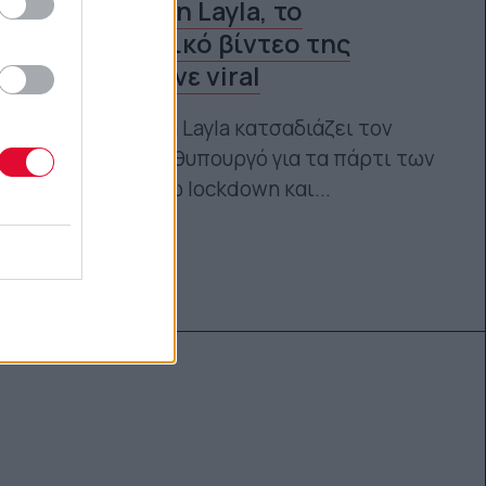
πεντάχρονη Layla, το
ξεκαρδιστικό βίντεο της
οποίας έγινε viral
Η πεντάχρονη Layla κατσαδιάζει τον
Βρετανό πρωθυπουργό για τα πάρτι των
Tories εν μέσω lockdown και...
Ναταλία Πετρίτη
19.01.2022