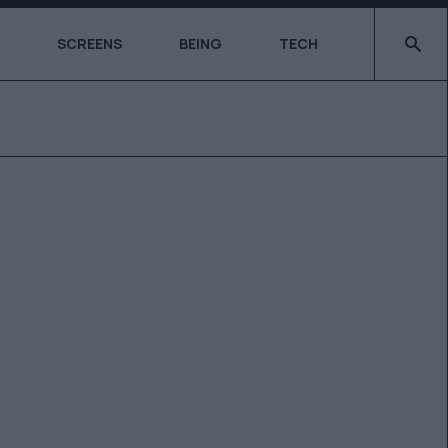
Type 2 o
SCREENS
BEING
TECH