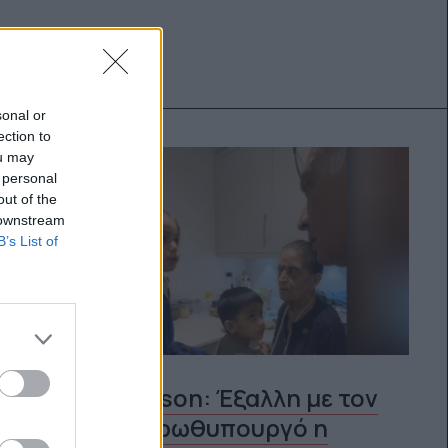
sonal or
ection to
ou may
 personal
out of the
 downstream
B’s List of
Boris Johnson: Έξαλλη με τον
Βρετανό πρωθυπουργό η