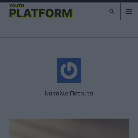
Type 2 or mor
Ναταλία Πετρίτη