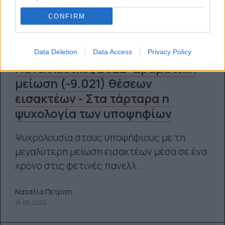
CONFIRM
Data Deletion
Data Access
Privacy Policy
Πανελλαδικές 2022: Δραματική
μείωση (-9.021) θέσεων
εισακτέων - Στα τάρταρα η
ψυχολογία των υποψηφίων
Ψυχρολουσία στους υποψήφιους με τη
μεγαλύτερη μείωση εισακτέων μέσα σε ένα
χρόνο στις φετινές πανελλ...
Ναταλία Πετρίτη
16.05.2022