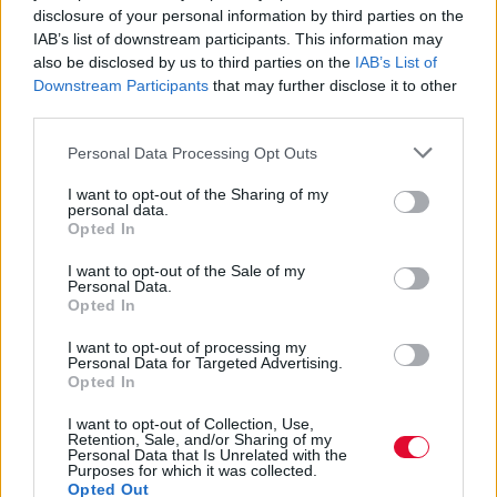
εισακτέων-Οι μεγάλοι χαμένοι
disclosure of your personal information by third parties on the
IAB’s list of downstream participants. This information may
Ποιες σχολές καταγράφουν τη μεγαλύτερη
also be disclosed by us to third parties on the
IAB’s List of
μείωση θέσεων εισακτέων στις φετινές
Downstream Participants
that may further disclose it to other
third parties.
πανελλαδικές εξετάσεις
Personal Data Processing Opt Outs
Ναταλία Πετρίτη
I want to opt-out of the Sharing of my
17.05.2022
personal data.
Opted In
I want to opt-out of the Sale of my
Personal Data.
Opted In
I want to opt-out of processing my
Personal Data for Targeted Advertising.
Opted In
I want to opt-out of Collection, Use,
Retention, Sale, and/or Sharing of my
Personal Data that Is Unrelated with the
Purposes for which it was collected.
Opted Out