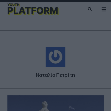
Type 2 or mor
Ναταλία Πετρίτη