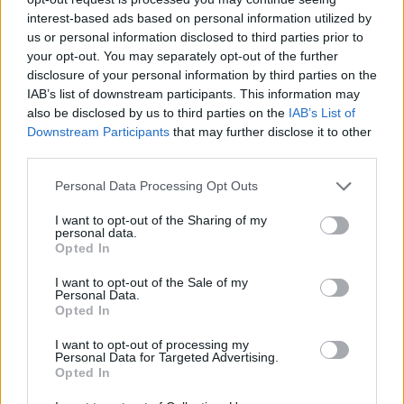
interest-based ads based on personal information utilized by
us or personal information disclosed to third parties prior to
your opt-out. You may separately opt-out of the further
Πανελλαδικές 2023: Τα μυστικά
disclosure of your personal information by third parties on the
του μηχανογραφικού: «Παγίδες»
IAB’s list of downstream participants. This information may
also be disclosed by us to third parties on the
IAB’s List of
και ευκαιρίες
Downstream Participants
that may further disclose it to other
third parties.
Πανελλαδικές - Μηχανογραφικό 2023: Στο
Personal Data Processing Opt Outs
μηχανογραφικό ο υποψήφιος μπορεί να
δηλώσει μέχρι και όλες τι...
I want to opt-out of the Sharing of my
personal data.
Opted In
Ναταλία Πετρίτη
I want to opt-out of the Sale of my
04.07.2023
Personal Data.
Opted In
I want to opt-out of processing my
Personal Data for Targeted Advertising.
Opted In