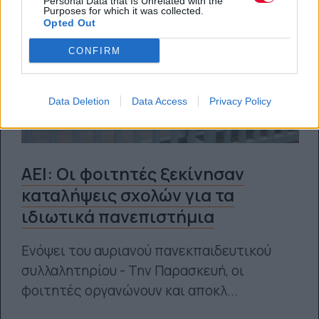
Personal Data that Is Unrelated with the
Purposes for which it was collected.
Opted Out
CONFIRM
Data Deletion
Data Access
Privacy Policy
ΑΕΙ: Οι φοιτητές ξεκίνησαν
καταλήψεις σχολών για τα
ιδιωτικά πανεπιστήμια
Ενόψει του αυριανού πανεκπαιδευτικού
συλλαλητηρίου - Την Παρασκευή, οι
φοιτητές οργανώνουν και αποκλ...