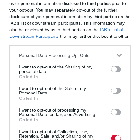
us or personal information disclosed to third parties prior to
ο πρώτος ξεσηκωμός -
your opt-out. You may separately opt-out of the further
Πανεκπαιδευτικά συλλαλητήρια
disclosure of your personal information by third parties on the
σε όλη τη χώρα, καταλήψεις στην
IAB’s list of downstream participants. This information may
also be disclosed by us to third parties on the
IAB’s List of
Αθήνα
Downstream Participants
that may further disclose it to other
third parties.
Χιλιάδες φοιτητές, μαθητές, σπουδαστές,
Personal Data Processing Opt Outs
γονείς, εκπαιδευτικοί, πανεπιστημιακοί,
αλλά και εργαζόμενοι...
I want to opt-out of the Sharing of my
personal data.
Opted In
Ναταλία Πετρίτη
I want to opt-out of the Sale of my
11.01.2024
Personal Data.
Opted In
I want to opt-out of processing my
Personal Data for Targeted Advertising.
Opted In
I want to opt-out of Collection, Use,
Retention, Sale, and/or Sharing of my