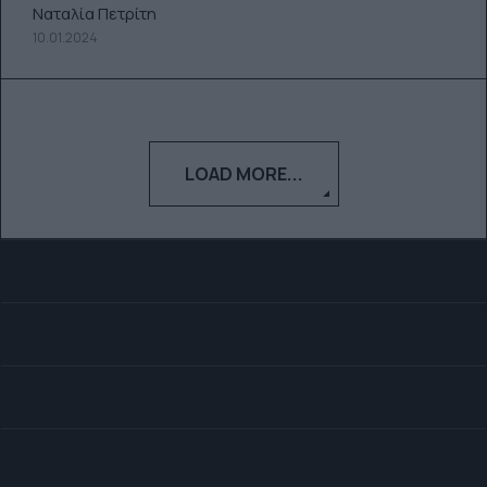
Ναταλία Πετρίτη
10.01.2024
LOAD MORE...