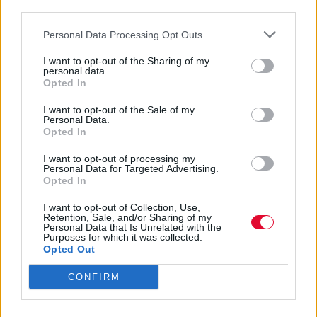
Εσύ ήξερες ότι το κοινωνικό μέσο έχει και
third parties.
ένα παιχνίδι για την ψυχαγωγία των
Personal Data Processing Opt Outs
χρηστών του;
I want to opt-out of the Sharing of my
personal data.
Ναταλία Πετρίτη
Opted In
02.04.2024
I want to opt-out of the Sale of my
Personal Data.
Opted In
I want to opt-out of processing my
Personal Data for Targeted Advertising.
Opted In
I want to opt-out of Collection, Use,
Retention, Sale, and/or Sharing of my
Personal Data that Is Unrelated with the
Purposes for which it was collected.
Opted Out
CONFIRM