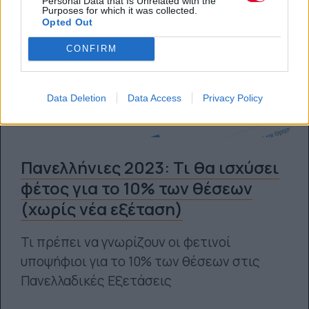
Personal Data that Is Unrelated with the
Purposes for which it was collected.
Opted Out
CONFIRM
Data Deletion
Data Access
Privacy Policy
Πανελλήνιες 2023: Τι θα ισχύσει
φέτος για το 10% των θέσεων
(χωρίς νέα εξέταση)
Τι πρέπει να γνωρίζουν οι φετινοί
υποψήφιοι για το 10% των θέσεων στις
Πανελλαδικές Εξετάσεις