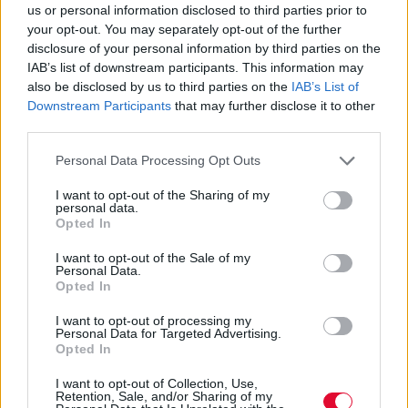
us or personal information disclosed to third parties prior to
your opt-out. You may separately opt-out of the further
ΕΑΠ: Υποβολή αιτήσεων
disclosure of your personal information by third parties on the
υποψηφίων φοιτητών για το
IAB’s list of downstream participants. This information may
also be disclosed by us to third parties on the
IAB’s List of
2023-2024
Downstream Participants
that may further disclose it to other
third parties.
Η υποβολή των αιτήσεων γίνεται
Personal Data Processing Opt Outs
αποκλειστικά μέσω διαδικτύου, από την 31η
Μαρτίου 2023 και ώρα 11:59...
I want to opt-out of the Sharing of my
personal data.
Opted In
Ναταλία Πετρίτη
I want to opt-out of the Sale of my
21.04.2023
Personal Data.
Opted In
I want to opt-out of processing my
Personal Data for Targeted Advertising.
Opted In
I want to opt-out of Collection, Use,
Retention, Sale, and/or Sharing of my