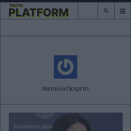
Type 2 or mor
Ναταλία Πετρίτη