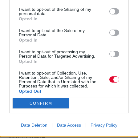
I want to opt-out of the Sharing of my
personal data.
Opted In
Τρικ μπορούν να κάνουν την
I want to opt-out of the Sale of my
Personal Data.
Τεχνητή Νοημοσύνη να “σπάσει”
Opted In
τους κανόνες
I want to opt-out of processing my
Personal Data for Targeted Advertising.
Opted In
Αδημοσίευτο
Τα μεγάλα γλωσσικά μοντέλα υπόσχονταν
I want to opt-out of Collection, Use,
Retention, Sale, and/or Sharing of my
ατσάλινα όρια και αδιάρρηκτους φραγμούς,
Personal Data that Is Unrelated with the
Purposes for which it was collected.
όμως νέα δεδομένα δεί...
Opted Out
CONFIRM
Μίλτος Τόσκας
24.09.2025
Data Deletion
Data Access
Privacy Policy