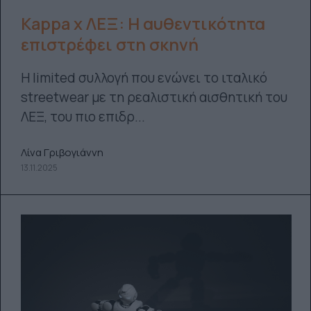
Kappa x ΛΕΞ: Η αυθεντικότητα
επιστρέφει στη σκηνή
Η limited συλλογή που ενώνει το ιταλικό
streetwear με τη ρεαλιστική αισθητική του
ΛΕΞ, του πιο επιδρ...
Λίνα Γριβογιάννη
13.11.2025