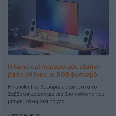
Η Nanoleaf παρουσίασε έξυπνη
βάση οθόνης με RGB φωτισμό
Η Nanoleaf κυκλοφόρησε διακριτικά το
Σαββατοκύριακο μια νέα βάση οθόνης που
μπορεί να γεμίσει το γρα...
Christos Koulouras