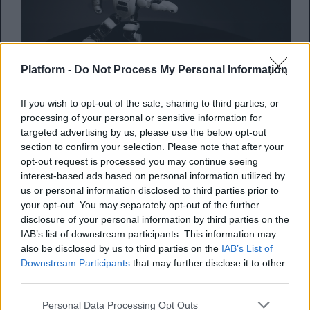
Platform -
Do Not Process My Personal Information
If you wish to opt-out of the sale, sharing to third parties, or
Κι όμως ακόμα και τα μοντέλα
processing of your personal or sensitive information for
τεχνητής νοημοσύνης παθαίνουν
targeted advertising by us, please use the below opt-out
section to confirm your selection. Please note that after your
«brain rot»
opt-out request is processed you may continue seeing
interest-based ads based on personal information utilized by
Όταν τα μεγάλα γλωσσικά μοντέλα της AI
us or personal information disclosed to third parties prior to
τρέφονται με χαμηλής ποιότητας, «viral»
your opt-out. You may separately opt-out of the further
disclosure of your personal information by third parties on the
περιεχόμενο από τα κο...
IAB’s list of downstream participants. This information may
also be disclosed by us to third parties on the
IAB’s List of
Λίνα Γριβογιάννη
Downstream Participants
that may further disclose it to other
third parties.
10.11.2025
Personal Data Processing Opt Outs