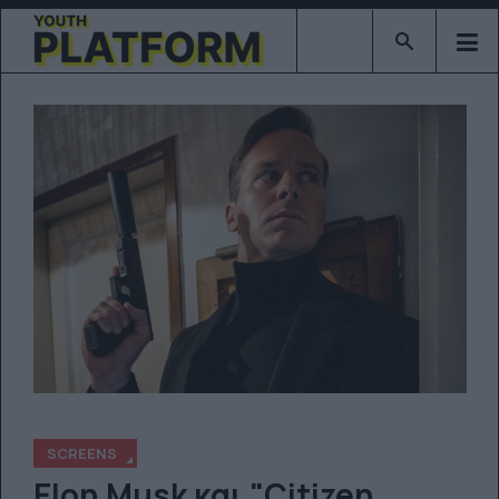
Type 2 or mor
SCREENS
Elon Musk και "Citizen