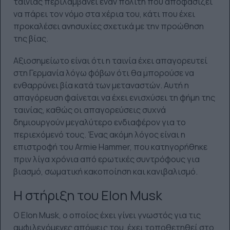
ταινίας περιλαμβάνει έναν πολίτη που αποφασίζει
να πάρει τον νόμο στα χέρια του, κάτι που έχει
προκαλέσει ανησυχίες σχετικά με την προώθηση
της βίας.
Αξιοσημείωτο είναι ότι η ταινία έχει απαγορευτεί
στη Γερμανία λόγω φόβων ότι θα μπορούσε να
ενθαρρύνει βία κατά των μεταναστών. Αυτή η
απαγόρευση φαίνεται να έχει ενισχύσει τη φήμη της
ταινίας, καθώς οι απαγορεύσεις συχνά
δημιουργούν μεγαλύτερο ενδιαφέρον για το
περιεχόμενό τους. Ένας ακόμη λόγος είναι η
επιστροφή του Armie Hammer, που κατηγορήθηκε
πριν λίγα χρόνια από ερωτικές συντρόφους για
βιασμό, σωματική κακοποίηση και κανιβαλισμό.
Η στήριξη του Elon Musk
Ο Elon Musk, ο οποίος έχει γίνει γνωστός για τις
αμφιλεγόμενες απόψεις του, έχει τοποθετηθεί στο