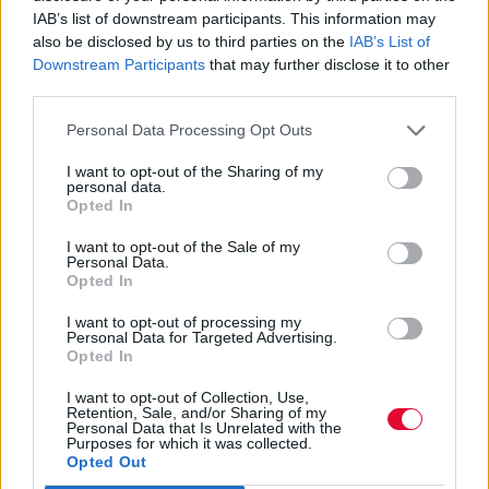
IAB’s list of downstream participants. This information may
also be disclosed by us to third parties on the
IAB’s List of
Downstream Participants
that may further disclose it to other
third parties.
Personal Data Processing Opt Outs
I want to opt-out of the Sharing of my
personal data.
Opted In
I want to opt-out of the Sale of my
Personal Data.
Opted In
I want to opt-out of processing my
SCREENS
Personal Data for Targeted Advertising.
Opted In
Ted Lasso: Το μόνο comeback που
I want to opt-out of Collection, Use,
χωράει στις διακοπές σου – σήμερα
Retention, Sale, and/or Sharing of my
Personal Data that Is Unrelated with the
κιόλας!
Purposes for which it was collected.
Opted Out