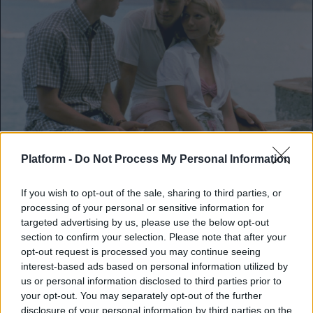
SCREENS
Platform -
Do Not Process My Personal Information
8 ταινίες που θυμίζουν καλοκαίρι και μας
If you wish to opt-out of the sale, sharing to third parties, or
processing of your personal or sensitive information for
βάζουν σε mood διακοπών
targeted advertising by us, please use the below opt-out
section to confirm your selection. Please note that after your
Ευκαιρία να βάλουμε το ρομάντζο (και τη
opt-out request is processed you may continue seeing
φιλία) στη ζωή μας.
interest-based ads based on personal information utilized by
us or personal information disclosed to third parties prior to
Κλέλια Φατούρου
your opt-out. You may separately opt-out of the further
disclosure of your personal information by third parties on the