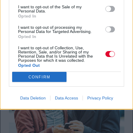
I want to opt-out of the Sale of my
Ποιες είναι οι νέες τάσεις στα ταξίδια για
Personal Data.
Opted In
το 2017;
I want to opt-out of processing my
Personal Data for Targeted Advertising.
By
Μάρω Αγγελοπούλου
Opted In
06.01.2017
I want to opt-out of Collection, Use,
Retention, Sale, and/or Sharing of my
Personal Data that Is Unrelated with the
Purposes for which it was collected.
Opted Out
CONFIRM
Data Deletion
Data Access
Privacy Policy