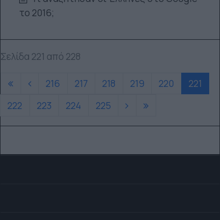
το 2016;
Σελίδα 221 από 228
216
217
218
219
220
221
222
223
224
225