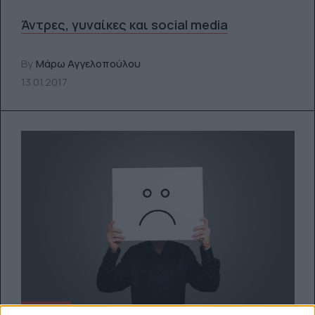
Άντρες, γυναίκες και social media
By
Μάρω Αγγελοπούλου
13.01.2017
FEEDS