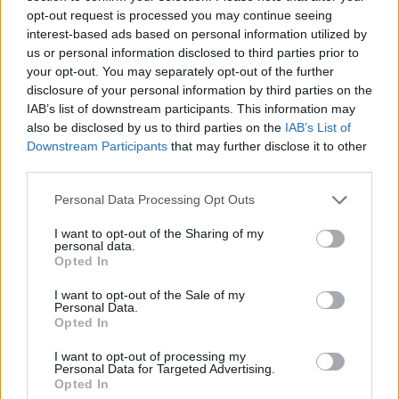
opt-out request is processed you may continue seeing
Με λιγότερα τηλέφωνα ενεργά, η εικόνα του κοινού
interest-based ads based on personal information utilized by
είναι πιο «ενιαία» και η σκηνή παραμένει το
us or personal information disclosed to third parties prior to
κεντρικό σημείο προσοχής. Αυτό μπορεί να κάνει
your opt-out. You may separately opt-out of the further
πιο συνεπή την τελική κινηματογράφηση και να
disclosure of your personal information by third parties on the
IAB’s list of downstream participants. This information may
βοηθήσει ώστε η ταινία να αποτυπώσει την
also be disclosed by us to third parties on the
IAB’s List of
εμπειρία όπως τη ζει κάποιος μέσα στον χώρο.
Downstream Participants
that may further disclose it to other
third parties.
Ταυτόχρονα, το συγκρότημα επιχειρεί να ενισχύσει
την αίσθηση συμμετοχής στη στιγμή. Η απουσία
Personal Data Processing Opt Outs
συνεχούς καταγραφής μπορεί να αλλάξει τη
δυναμική του κοινού, ειδικά σε κομμάτια όπου η
I want to opt-out of the Sharing of my
personal data.
ανταπόκριση, τα sing-alongs και ο ρυθμός της
Opted In
αρένας παίζουν καθοριστικό ρόλο.
I want to opt-out of the Sale of my
Personal Data.
Ο
Bruce Dickinson
θέλει οι fans
Opted In
να είναι πιο «παρόντες» στις
I want to opt-out of processing my
συναυλίες
Personal Data for Targeted Advertising.
Opted In