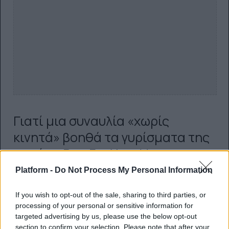
Γιατί μια συναυλία «χωρίς
κινητά» βοηθά τα γυρίσματα της
ταινίας
Run For Your Lives
Platform -
Do Not Process My Personal Information
Η καταγραφή μιας μεγάλης παραγωγής σε αρένα
επηρεάζεται έντονα από το φως και τις οθόνες του
If you wish to opt-out of the sale, sharing to third parties, or
κοινού. Τα κινητά δημιουργούν διάσπαρτες
processing of your personal or sensitive information for
φωτεινές πηγές και συχνά παρεμβάλλονται στο
targeted advertising by us, please use the below opt-out
πλάνο, ειδικά όταν σηκώνονται ψηλά για βίντεο.
section to confirm your selection. Please note that after your