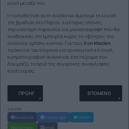
κοινό μεταξύ του.
Η τοποθέτηση αυτή συνδέεται άμεσα με τη λογική
της βραδιάς στο Παρίσι: λιγότερες οθόνες,
περισσότερη παρουσία, και μια καταγραφή που θα
αναδεικνύει την εμπειρία χωρίς το «φίλτρο» της
συνεχούς χρήσης κινητού. Για τους
Iron Maiden
,
πρόκειται ταυτόχρονα για οργανωτική επιλογή,
κινηματογραφική ανάγκη και ένα πείραμα που
δοκιμάζει τα όρια της σύγχρονης συναυλιακής
κουλτούρας.
ΠΡΟΗΓΟΎΜΕΝΟ ΆΡΘΡΟ: Η OLIVIA RODRIGO ΕΤΟΙΜ
ΕΠΌΜΕΝΟ ΆΡΘΡΟ: 
ΠΡΟΗΓ
ΕΠΌΜΕΝΟ
0 SHARE
facebook
messenger
twitter
whatsapp
email