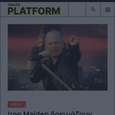
Type 2 or mor
FEEDS
Iron Maiden δοκιμάζουν