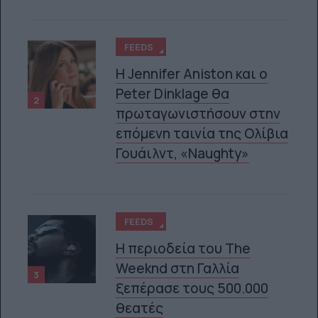
FEEDS
Η Jennifer Aniston και ο
Peter Dinklage θα
2
πρωταγωνιστήσουν στην
επόμενη ταινία της Ολίβια
Γουάιλντ, «Naughty»
FEEDS
Η περιοδεία του The
Weeknd στη Γαλλία
3
ξεπέρασε τους 500.000
θεατές