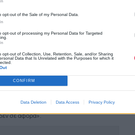
In
α, τονίζει ότι η διοργάνωση παραμένει
χει πολλά να δώσει. Δεν είμαστε σε σημείο
o opt-out of the Sale of my Personal Data.
γουρα μόνο τη χαρά. Ειδικά φέτος, με τόσες
In
υπάρχει πλέον ένα πιο πολιτικό αίτημα που
to opt-out of processing my Personal Data for Targeted
ing.
In
ΟΡΑ», υπογραμμίζει τη διπλή του
o opt-out of Collection, Use, Retention, Sale, and/or Sharing
ersonal Data that Is Unrelated with the Purposes for which it
κδικήσεων με τα ευρύτερα κοινωνικά
lected.
Out
 έχει δύο αναγνώσεις. Η πρώτη είναι ότι
βρούμε δουλειά ή ενοίκιο. Από την άλλη,
CONFIRM
ιών, τα οποία επίσης μας αφορούν. Οι
την κοινωνία συνολικά. Αν είσαι οκ με
Data Deletion
Data Access
Privacy Policy
ξέρω αν υπάρχει κάτι που συμβαίνει πια
 δεν σε αφορά».