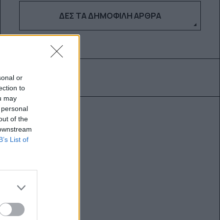
ΔΕΣ ΤΑ ΔΗΜΟΦΙΛΉ ΆΡΘΡΑ
sonal or
ection to
ou may
 personal
out of the
 downstream
B’s List of