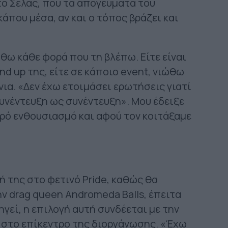
το Σέλας, που τα απογεύματα του
άπου μέσα, αν και ο τόπος βράζει και
ώθω κάθε φορά που τη βλέπω. Είτε είναι
and up της, είτε σε κάποιο event, νιώθω
νια. «Δεν έχω ετοιμάσει ερωτήσεις γιατί
υνέντευξη ως συνέντευξη». Μου έδειξε
ερό ενθουσιασμό και αφού τον κοιτάξαμε
 της στο φετινό Pride, καθώς θα
ην drag queen Andromeda Balls, έπειτα
εί, η επιλογή αυτή συνδέεται με την
 στο επίκεντρο της διοργάνωσης. «Έχω