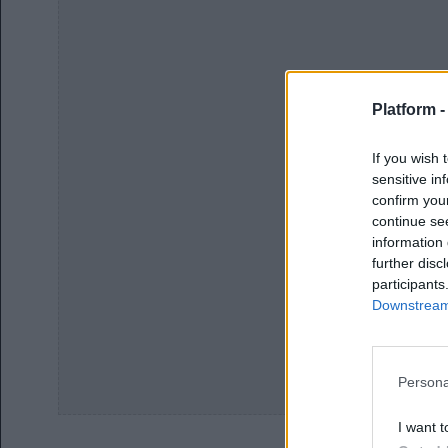
Platform 
If you wish 
sensitive in
confirm you
continue se
information 
further disc
participants
Downstream 
Persona
I want t