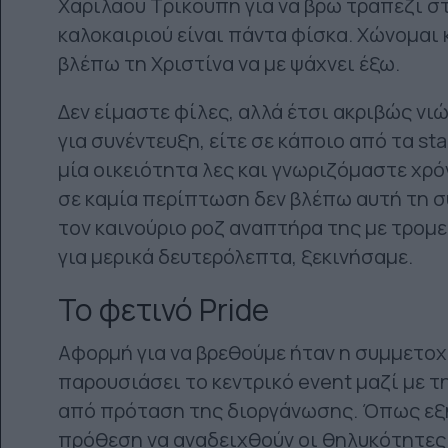
Χαριλάου Τρικούπη για να βρω τραπέζι σ
καλοκαιριού είναι πάντα φίσκα. Χώνομαι κ
βλέπω τη Χριστίνα να με ψάχνει έξω.
Δεν είμαστε φίλες, αλλά έτσι ακριβώς νι
για συνέντευξη, είτε σε κάποιο από τα st
μία οικειότητα λες και γνωριζόμαστε χρό
σε καμία περίπτωση δεν βλέπω αυτή τη σ
τον καινούριο ροζ αναπτήρα της με τρομ
για μερικά δευτερόλεπτα, ξεκινήσαμε.
Το φετινό Pride
Αφορμή για να βρεθούμε ήταν η συμμετοχή
παρουσιάσει το κεντρικό event μαζί με τ
από πρόταση της διοργάνωσης. Όπως εξηγ
πρόθεση να αναδειχθούν οι θηλυκότητες