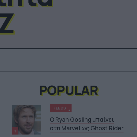
 Z
POPULAR
FEEDS
Ο Ryan Gosling μπαίνει
στη Marvel ως Ghost Rider
1