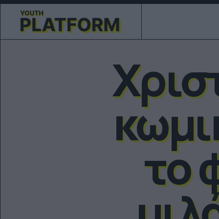
Χρισ
κωμι
το 
μιλ