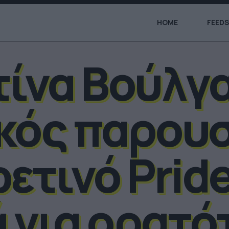
HOME
FEEDS
τίνα Βούλγα
κός παρουσ
φετινό Pride
ά για ορατό