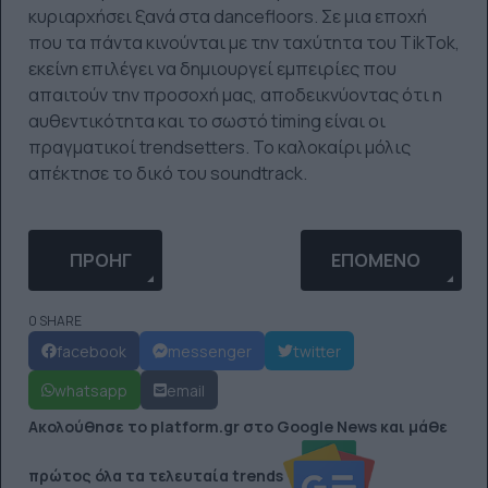
κυριαρχήσει ξανά στα dancefloors. Σε μια εποχή
που τα πάντα κινούνται με την ταχύτητα του TikTok,
εκείνη επιλέγει να δημιουργεί εμπειρίες που
απαιτούν την προσοχή μας, αποδεικνύοντας ότι η
αυθεντικότητα και το σωστό timing είναι οι
πραγματικοί trendsetters. Το καλοκαίρι μόλις
απέκτησε το δικό του soundtrack.
ΠΡΟΗΓΟΎΜΕΝΟ ΆΡΘΡΟ: MADONNA IS BACK ΜΕ 13 
ΕΠΌΜΕΝΟ ΆΡΘΡΟ: 
ΠΡΟΗΓ
ΕΠΌΜΕΝΟ
0 SHARE
facebook
messenger
twitter
whatsapp
email
Ακολούθησε το platform.gr στο Google News και μάθε
πρώτος όλα τα τελευταία trends