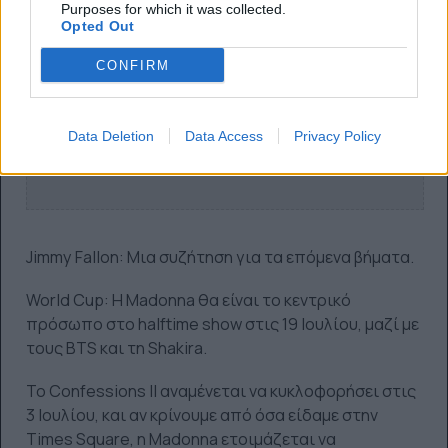
Purposes for which it was collected.
Opted Out
CONFIRM
Data Deletion
Data Access
Privacy Policy
Jimmy Fallon: Μια συζήτηση για τα επόμενα βήματα.
World Cup: Η Madonna θα είναι το κεντρικό
πρόσωπο στο halftime show στις 19 Ιουλίου, μαζί με
τους BTS και τη Shakira.
Το Confessions II αναμένεται να κυκλοφορήσει στις
3 Ιουλίου, και αν κρίνουμε από όσα είδαμε στην
Times Square, η Madonna ετοιμάζεται να