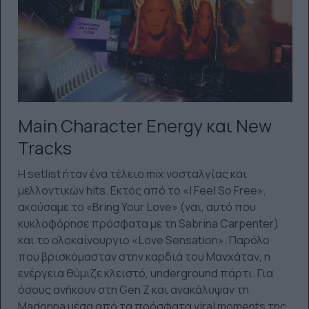
Main Character Energy και New
Tracks
Η setlist ήταν ένα τέλειο mix νοσταλγίας και
μελλοντικών hits. Εκτός από το «I Feel So Free»,
ακούσαμε το «Bring Your Love» (ναι, αυτό που
κυκλοφόρησε πρόσφατα με τη Sabrina Carpenter)
και το ολοκαίνουργιο «Love Sensation». Παρόλο
που βρισκόμασταν στην καρδιά του Μανχάταν, η
ενέργεια θύμιζε κλειστό, underground πάρτι. Για
όσους ανήκουν στη Gen Z και ανακάλυψαν τη
Madonna μέσα από τα πρόσφατα viral moments της