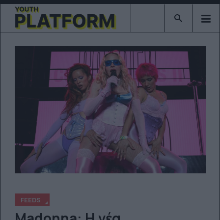
Type 2 or mor
FEEDS
Madonna: Η νέα