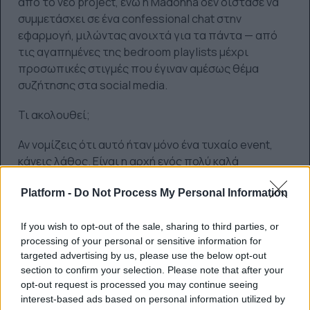
από το νέο project, ενώ η Madonna δεν δίστασε να
συμμετάσχει σε ένα confessional chat στην
εφαρμογή, μιλώντας ανοιχτά για τα πάντα — από
τις αγαπημένες της bedroom playlists μέχρι
προσωπικές στιγμές που έγιναν αμέσως θέμα
συζήτησης στα social media.
Τι ακολουθεί;
Αν νομίζεις ότι αυτό ήταν μόνο ένα τυχαίο event,
κάνεις λάθος. Είναι η αρχή ενός πολύ καλά
σχεδιασμένου roll-out.
Platform -
Do Not Process My Personal Information
Tribeca Festival: Προβολή ενός 10λεπτου visual
project για τα πρώτα tracks του άλμπουμ.
If you wish to opt-out of the sale, sharing to third parties, or
processing of your personal or sensitive information for
targeted advertising by us, please use the below opt-out
section to confirm your selection. Please note that after your
opt-out request is processed you may continue seeing
interest-based ads based on personal information utilized by