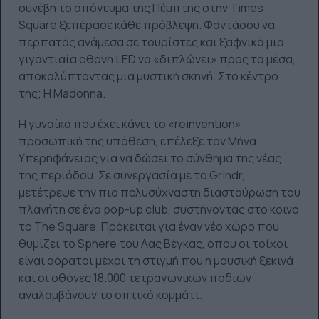
συνέβη το απόγευμα της Πέμπτης στην Times
Square ξεπέρασε κάθε πρόβλεψη. Φαντάσου να
περπατάς ανάμεσα σε τουρίστες και ξαφνικά μια
γιγαντιαία οθόνη LED να «διπλώνει» προς τα μέσα,
αποκαλύπτοντας μια μυστική σκηνή. Στο κέντρο
της; Η Madonna.
Η γυναίκα που έχει κάνει το «reinvention»
προσωπική της υπόθεση, επέλεξε τον Μήνα
Υπερηφάνειας για να δώσει το σύνθημα της νέας
της περιόδου. Σε συνεργασία με το Grindr,
μετέτρεψε την πιο πολυσύχναστη διασταύρωση του
πλανήτη σε ένα pop-up club, συστήνοντας στο κοινό
το The Square. Πρόκειται για έναν νέο χώρο που
θυμίζει το Sphere του Λας Βέγκας, όπου οι τοίχοι
είναι αόρατοι μέχρι τη στιγμή που η μουσική ξεκινά
και οι οθόνες 18.000 τετραγωνικών ποδιών
αναλαμβάνουν το οπτικό κομμάτι.