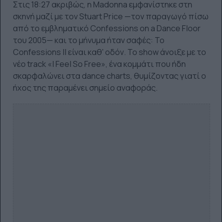
Στις 18:27 ακριβώς, η Madonna εμφανίστηκε στη
σκηνή μαζί με τον Stuart Price —τον παραγωγό πίσω
από το εμβληματικό Confessions on a Dance Floor
του 2005— και το μήνυμα ήταν σαφές: Το
Confessions II είναι καθ' οδόν. Το show άνοιξε με το
νέο track «I Feel So Free», ένα κομμάτι που ήδη
σκαρφαλώνει στα dance charts, θυμίζοντας γιατί ο
ήχος της παραμένει σημείο αναφοράς.