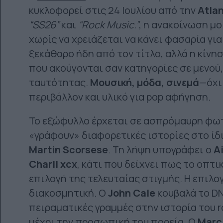
κυκλοφορεί στις 24 Ιουλίου από την
Atla
“SS26”
και
“Rock Music.”
, η ανακοίνωση μο
χωρίς να χρειάζεται να κάνει φασαρία για
ξεκάθαρο ήδη από τον τίτλο, αλλά η κίνηση
που ακούγονται σαν κατηγορίες σε μενού
ταυτότητας.
Μουσική, μόδα, σινεμά
—όχι
περιβάλλον και υλικό για pop αφήγηση.
Το εξώφυλλο έρχεται σε ασπρόμαυρη φω
«γράφουν» διαφορετικές ιστορίες στο ίδ
Martin Scorsese
. Τη λήψη υπογράφει ο
A
Charli xcx
, κάτι που δείχνει πως το οπτι
επιλογή της τελευταίας στιγμής. Η επιλο
διακοσμητική. Ο
John Cale
κουβαλά το DN
πειραματικές γραμμές στην ιστορία του r
μέχρι την προσωπική του πορεία. Ο
Marc