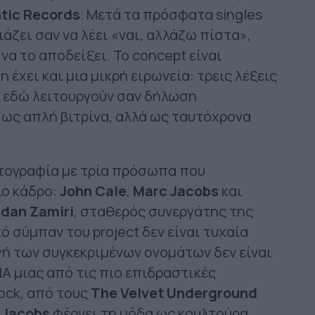
ntic Records
. Μετά τα πρόσφατα singles
ιάζει σαν να λέει «ναι, αλλάζω πίστα»,
 να το αποδείξει. Το concept είναι
 έχει και μια μικρή ειρωνεία: τρεις λέξεις
, εδώ λειτουργούν σαν δήλωση
 ως απλή βιτρίνα, αλλά ως ταυτόχρονα
τογραφία με τρία πρόσωπα που
ιο κάδρο:
John Cale
,
Marc Jacobs
και
idan Zamiri
, σταθερός συνεργάτης της
κό σύμπαν του project δεν είναι τυχαία
γή των συγκεκριμένων ονομάτων δεν είναι
A μιας από τις πιο επιδραστικές
ock, από τους
The Velvet Underground
 Jacobs
φέρνει τη μόδα ως κουλτούρα