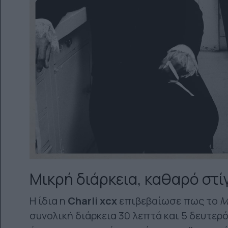
Μικρή διάρκεια, καθαρό στί
Η ίδια η
Charli xcx
επιβεβαίωσε πως το
M
συνολική διάρκεια 30 λεπτά και 5 δευτερόλ