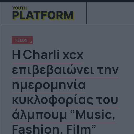
FEEDS
Η Charli xcx
επιβεβαιώνει την
ημερομηνία
κυκλοφορίας του
άλμπουμ “Music,
Fashion, Film”