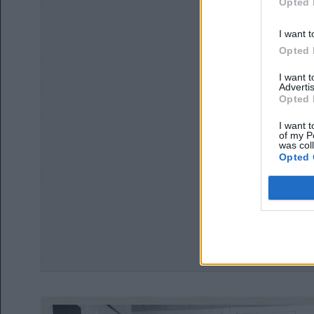
Opted 
I want t
Opted 
I want 
Advertis
Opted 
I want t
of my P
was col
Opted 