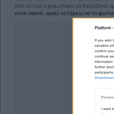
από το πώς η pop μπορεί να δανείζεται ε
είναι σκηνή, αρκεί να ξέρεις να τη φωτίσ
Platform 
If you wish 
sensitive in
confirm you
continue se
information 
further disc
participants
Downstream 
Persona
I want t