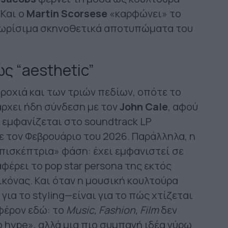
 Και ο
Martin Scorsese
«καρφώνει» το
αγνωρίσιμα σκηνοθετικά αποτυπώματα του
ώς “aesthetic”
τροχιά και των τριών πεδίων, οπότε το
άρχει ήδη σύνδεση με τον
John Cale
, αφού
 εμφανίζεται στο soundtrack LP
ε τον Φεβρουάριο του 2026. Παράλληλα, η
επισκέπτρια» φάση: έχει εμφανιστεί σε
αφέρει το pop star persona της εκτός
ικόνας. Και όταν η μουσική κουλτούρα
για το styling—είναι για το πώς χτίζεται
αφέρον εδώ: το
Music, Fashion, Film
δεν
ο hype», αλλά μια πιο συμπαγή ιδέα γύρω