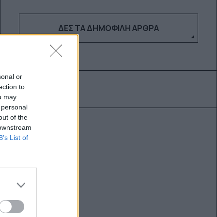
ΔΕΣ ΤΑ ΔΗΜΟΦΙΛΉ ΆΡΘΡΑ
sonal or
ection to
ou may
 personal
out of the
 downstream
B’s List of