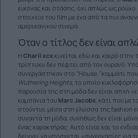
εικόνας και στάσης, όχι απλώς ως ρούχο.
στοιχείο του film με ένα από τα πιο αν
αμερικανικού σινεμά.
Όταν ο τίτλος δεν είναι απλ
Η
Charli xcx
κινείται εδώ και καιρό στην 
τρίπτυχο δεν πέφτει από τον ουρανό. Υπ
συνεργάστηκαν στο
“House,”
κομμάτι που
Wuthering Heights
, το οποίο κυκλοφόρησ
παρουσία της στη μόδα δεν είναι απλή «
καμπάνια του
Marc Jacobs
, κάτι που μετ
στούντιο, μέσα στη γλώσσα της fashion ε
συναντά τη μόδα, συνήθως δεν είναι μόνο 
ένας χαρακτήρας. Αυτό είναι και το ενδι
δείχνει να υπόσχεται «συνεργασίες για τ