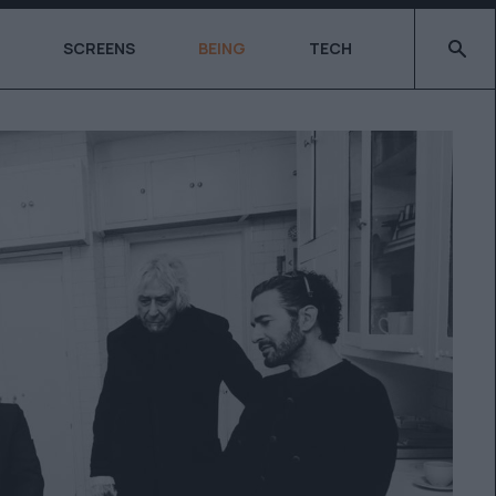
Type 2 o
SCREENS
BEING
TECH