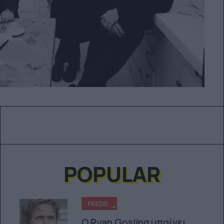
POPULAR
FEEDS
Ο Ryan Gosling μπαίνει