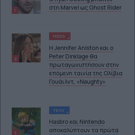
στη Marvel ως Ghost Rider
1
FEEDS
Η Jennifer Aniston και ο
Peter Dinklage θα
2
πρωταγωνιστήσουν στην
επόμενη ταινία της Ολίβια
Γουάιλντ, «Naughty»
TECH
Hasbro και Nintendo
αποκαλύπτουν τα πρώτα
3