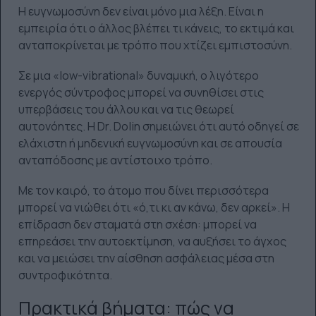
Η ευγνωμοσύνη δεν είναι μόνο μια λέξη. Είναι η
εμπειρία ότι ο άλλος βλέπει τι κάνεις, το εκτιμά και
ανταποκρίνεται με τρόπο που χτίζει εμπιστοσύνη.
Σε μια «low-vibrational» δυναμική, ο λιγότερο
ενεργός σύντροφος μπορεί να συνηθίσει στις
υπερβάσεις του άλλου και να τις θεωρεί
αυτονόητες. Η Dr. Dolin σημειώνει ότι αυτό οδηγεί σε
ελάχιστη ή μηδενική ευγνωμοσύνη και σε απουσία
ανταπόδοσης με αντίστοιχο τρόπο.
Με τον καιρό, το άτομο που δίνει περισσότερα
μπορεί να νιώθει ότι «ό,τι κι αν κάνω, δεν αρκεί». Η
επίδραση δεν σταματά στη σχέση: μπορεί να
επηρεάσει την αυτοεκτίμηση, να αυξήσει το άγχος
και να μειώσει την αίσθηση ασφάλειας μέσα στη
συντροφικότητα.
Πρακτικά βήματα: πώς να