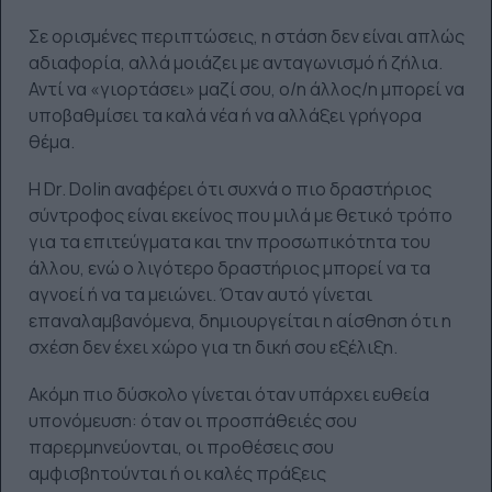
Σε ορισμένες περιπτώσεις, η στάση δεν είναι απλώς
αδιαφορία, αλλά μοιάζει με ανταγωνισμό ή ζήλια.
Αντί να «γιορτάσει» μαζί σου, ο/η άλλος/η μπορεί να
υποβαθμίσει τα καλά νέα ή να αλλάξει γρήγορα
θέμα.
Η Dr. Dolin αναφέρει ότι συχνά ο πιο δραστήριος
σύντροφος είναι εκείνος που μιλά με θετικό τρόπο
για τα επιτεύγματα και την προσωπικότητα του
άλλου, ενώ ο λιγότερο δραστήριος μπορεί να τα
αγνοεί ή να τα μειώνει. Όταν αυτό γίνεται
επαναλαμβανόμενα, δημιουργείται η αίσθηση ότι η
σχέση δεν έχει χώρο για τη δική σου εξέλιξη.
Ακόμη πιο δύσκολο γίνεται όταν υπάρχει ευθεία
υπονόμευση: όταν οι προσπάθειές σου
παρερμηνεύονται, οι προθέσεις σου
αμφισβητούνται ή οι καλές πράξεις