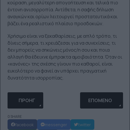
κούραση, μεγαλύτερη απογοήτευση και τελικά πιο
έντονη ανισορροπία. Αντίθετα, η σαφής δήλωση
αναγκών και ορίων λειτουργεί προστατευτικά και
βάζει ένα ρεαλιστικό πλαίσιο προσδοκιών.
Χρήσιμο είναι να ξεκαθαρίσεις, με απλό τρόπο, τι
δίνεις σήμερα, τι χρειάζεσαι για να συνεχίσεις, τι
δεν μπορείς να σηκώνεις μόνος/η σου και ποια
αλλαγή θα έδειχνε έμπρακτα αμοιβαιότητα. Όταν οι
«κανόνες» της σχέσης γίνουν πιο καθαροί, είναι
ευκολότερο να φανεί αν υπάρχει πραγματική
δυνατότητα ισορροπίας.
ΠΡΟΗΓΟΎΜΕΝΟ ΆΡΘΡΟ: ΥΠΕΡΑΝΑΛΎΕΙΣ ΤΑ ΠΆΝΤΑ 
ΕΠΌΜΕΝΟ ΆΡΘΡΟ: 
ΠΡΟΗΓ
ΕΠΌΜΕΝΟ
0 SHARE
facebook
messenger
twitter