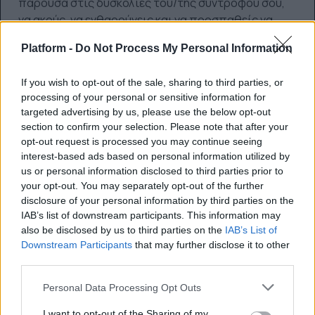
παρούσα στις δυσκολίες του/της συντρόφου σου,
να ακούς, να ενθαρρύνεις και να προσπαθείς να
κρατήσεις την ισορροπία. Όταν όμως έρθει η δική
Platform -
Do Not Process My Personal Information
σου σειρά να χρειαστείς στήριξη, η ανταπόκριση να
είναι χλιαρή ή ανύπαρκτη.
If you wish to opt-out of the sale, sharing to third parties, or
processing of your personal or sensitive information for
targeted advertising by us, please use the below opt-out
section to confirm your selection. Please note that after your
opt-out request is processed you may continue seeing
interest-based ads based on personal information utilized by
us or personal information disclosed to third parties prior to
your opt-out. You may separately opt-out of the further
disclosure of your personal information by third parties on the
IAB’s list of downstream participants. This information may
also be disclosed by us to third parties on the
IAB’s List of
Downstream Participants
that may further disclose it to other
third parties.
Personal Data Processing Opt Outs
I want to opt-out of the Sharing of my