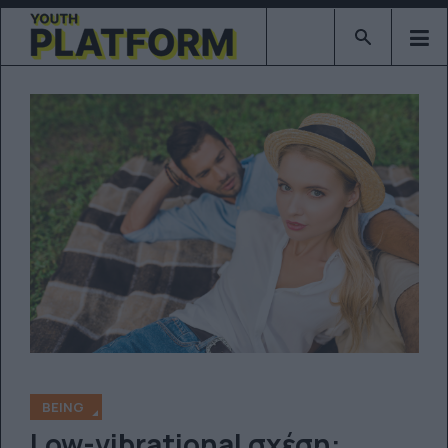
Type 2 or mor
BEING
Low-vibrational σχέση: