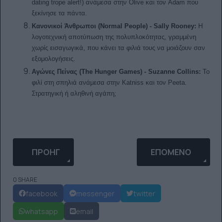
dating trope alert!) ανάμεσα στην Olive και τον Adam που
ξεκίνησε τα πάντα.
Κανονικοί Άνθρωποι (Normal People) - Sally Rooney:
Η
λογοτεχνική αποτύπωση της πολυπλοκότητας, γραμμένη
χωρίς εισαγωγικά, που κάνει τα φιλιά τους να μοιάζουν σαν
εξομολογήσεις.
Αγώνες Πείνας (The Hunger Games) - Suzanne Collins:
Το
φιλί στη σπηλιά ανάμεσα στην Katniss και τον Peeta.
Στρατηγική ή αληθινή αγάπη;
ΠΡΟΗΓΟΎΜΕΝΟ ΆΡΘΡΟ: LOW-VIBRATIONAL ΣΧΈΣΗ:
ΕΠΌΜΕΝΟ ΆΡΘΡΟ: 
ΠΡΟΗΓ
ΕΠΌΜΕΝΟ
0 SHARE
facebook
messenger
twitter
whatsapp
email