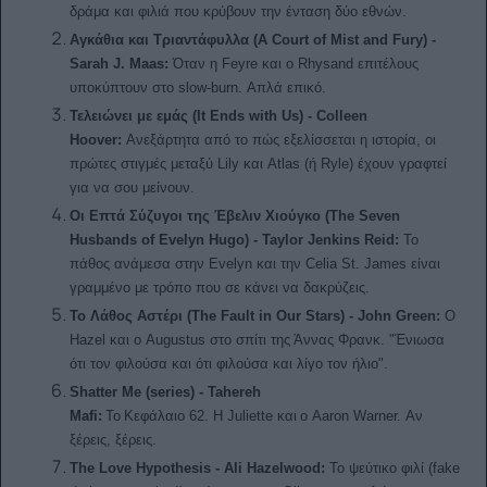
δράμα και φιλιά που κρύβουν την ένταση δύο εθνών.
Αγκάθια και Τριαντάφυλλα (A Court of Mist and Fury) -
Sarah J. Maas:
Όταν η Feyre και ο Rhysand επιτέλους
υποκύπτουν στο slow-burn. Απλά επικό.
Τελειώνει με εμάς (It Ends with Us) - Colleen
Hoover:
Ανεξάρτητα από το πώς εξελίσσεται η ιστορία, οι
πρώτες στιγμές μεταξύ Lily και Atlas (ή Ryle) έχουν γραφτεί
για να σου μείνουν.
Οι Επτά Σύζυγοι της Έβελιν Χιούγκο (The Seven
Husbands of Evelyn Hugo) - Taylor Jenkins Reid:
Το
πάθος ανάμεσα στην Evelyn και την Celia St. James είναι
γραμμένο με τρόπο που σε κάνει να δακρύζεις.
Το Λάθος Αστέρι (The Fault in Our Stars) - John Green:
Ο
Hazel και ο Augustus στο σπίτι της Άννας Φρανκ. "Ένιωσα
ότι τον φιλούσα και ότι φιλούσα και λίγο τον ήλιο".
Shatter Me (series) - Tahereh
Mafi:
Το
Κεφάλαιο
62.
Η
Juliette
και
ο
Aaron Warner.
Αν
ξέρεις, ξέρεις.
The Love Hypothesis - Ali Hazelwood:
Το ψεύτικο φιλί (fake