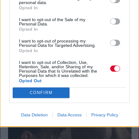
Normal People:
Ο
Connell
και
η
Marianne.
Ρεαλιστικό,
personal data.
Opted In
αμήχανο, γεμάτο συναίσθημα και άπειρο angst.
The Summer I Turned
I want to opt-out of the Sale of my
Pretty:
Η
Belly
και
ο
Conrad
στην
παραλία
.
Το team Conrad
Personal Data.
Opted In
ακόμα πανηγυρίζει.
Euphoria:
Η Rue και η Jules. Γεμάτο neon χρώματα, glitter
I want to opt-out of processing my
Personal Data for Targeted Advertising.
και μια μελαγχολική ομορφιά που σε στοιχειώνει.
Opted In
Stranger Things:
Ο Mike και η Eleven (αλλά και το long-
awaited φιλί του Hopper και της Joyce!).
I want to opt-out of Collection, Use,
Retention, Sale, and/or Sharing of my
Gossip Girl:
Ο Chuck και η Blair στη λιμουζίνα. Iconic, toxic
Personal Data that Is Unrelated with the
και 100% drama.
Purposes for which it was collected.
Opted Out
The Office:
Ο Jim και η Pam στη βραδιά του καζίνο. Το build-
up ετών επιτέλους άξιζε τον κόπο.
CONFIRM
Teen Wolf:
Ο
Stiles
και
η
Lydia.
Όταν εκείνη τον φιλάει για
να τον ηρεμήσει από την κρίση πανικού.
Data Deletion
Data Access
Privacy Policy