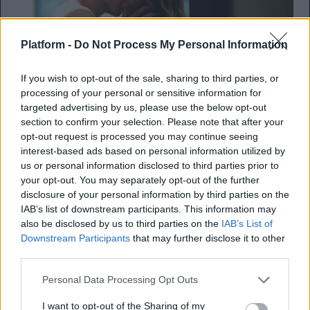
Platform -
Do Not Process My Personal Information
If you wish to opt-out of the sale, sharing to third parties, or
processing of your personal or sensitive information for
targeted advertising by us, please use the below opt-out
section to confirm your selection. Please note that after your
📺
10 Σειρές με φιλιά που έριξαν το ίντερνετ (και τις καρδιές
opt-out request is processed you may continue seeing
μας):
interest-based ads based on personal information utilized by
us or personal information disclosed to third parties prior to
Heartstopper:
Το πρώτο φιλί του Nick και του Charlie. Ο
your opt-out. You may separately opt-out of the further
ορισμός του wholesome, με τα animated σημαδάκια να
disclosure of your personal information by third parties on the
πετάγονται γύρω τους.
IAB’s list of downstream participants. This information may
The Vampire Diaries:
Το φιλί του Damon και της Elena στο
also be disclosed by us to third parties on the
IAB’s List of
μοτέλ (season 3). Η απόλυτη επιτομή του "enemies/friends to
Downstream Participants
that may further disclose it to other
lovers" tension.
third parties.
Bridgerton (Season 2):
Το φιλί του Anthony και της Kate.
Personal Data Processing Opt Outs
Μετά από τόσα "you are the bane of my existence", αυτό το
φιλί ήταν σκέτη φωτιά.
I want to opt-out of the Sharing of my