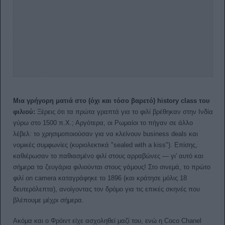
Μια γρήγορη ματιά στο (όχι και τόσο βαρετό) history class του
φιλιού:
Ξέρεις ότι τα πρώτα γραπτά για το φιλί βρέθηκαν στην Ινδία
γύρω στο 1500 π.Χ.; Αργότερα, οι Ρωμαίοι το πήγαν σε άλλο
λέβελ: το χρησιμοποιούσαν για να κλείνουν business deals και
νομικές συμφωνίες (κυριολεκτικά "sealed with a kiss"). Επίσης,
καθιέρωσαν το παθιασμένο φιλί στους αρραβώνες — γι' αυτό και
σήμερα τα ζευγάρια φιλιούνται στους γάμους! Στο σινεμά, το πρώτο
φιλί on camera καταγράφηκε το 1896 (και κράτησε μόλις 18
δευτερόλεπτα), ανοίγοντας τον δρόμο για τις επικές σκηνές που
βλέπουμε μέχρι σήμερα.
Ακόμα και ο Φρόιντ είχε ασχοληθεί μαζί του, ενώ η Coco Chanel