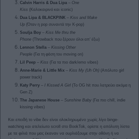
Calvin Harris & Dua Lipa
–
One
Kiss
(
Καλοκαιρινό
και
iconic)
Dua Lipa & BLACKPINK
–
Kiss and Make
Up
(
Όταν
η
pop
συναντά
την
K-pop)
Soulja Boy
–
Kiss Me thru the
Phone
(Throwback
που
ξέρουν
όλοι
απ
'
έξω
)
Lennon Stella
–
Kissing Other
People
(
Για
τη
φάση
του
moving on)
Lil Peep
–
Kiss
(
Για
τα
πιο
dark/emo vibes)
Anne-Marie & Little Mix
–
Kiss My (Uh Oh)
(
Απόλυτο
girl
power track)
Katy Perry
–
I Kissed A Girl
(
Το
OG hit
που
λατρεύει
ακόμα
η
Gen Z)
The Japanese House
–
Sunshine Baby
(
Για
πιο
chill, indie
kissing vibes)
Και επειδή το vibe δεν είναι ολοκληρωμένο χωρίς λίγο binge-
watching και ατελείωτο scroll στο BookTok, ορίστε η απόλυτη λίστα
με τα φιλιά που μας έκαναν να ουρλιάξουμε στην οθόνη ή να