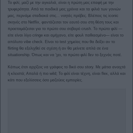
Το φιλί, μαζί με την αγκαλιά, είναι η πρώτη μας επαφή με την
τρυφερότητα. Από τα παιδικά μας χρόνια και τα φιλιά των γονιών
μας, περνάμε σταδιακά στις... νοητές πρόβες. Βλέπεις τις iconic
σκηνές στο Netflix, φαντάζεσαι τον εαυτό σου στη θέση τους και
προετοιμάζεσαι για το πρώτο σου σοβαρό crush. Το πρώτο φιλί —
είτε είναι λίγο cringe και αμήχανο, είτε φουλ παθιασμένο— είναι το
απόλυτο vibe check. Είναι το test χημείας που θα δείξει αν το
flirting θα εξελιχθεί σε σχέση ή αν θα μείνετε απλά σε ένα
situationship. Όπως και να 'χει, το πρώτο φιλί δεν το ξεχνάς ποτέ.
Κάπως έτσι αρχίζεις να γράφεις το δικό σου story. Με μάτια ανοιχτά
ή κλειστά; Απαλά ή πιο wild; Το φιλί είναι τέχνη, είναι flex, αλλά και
κάτι που εξελίσσεις όσο μαζεύεις εμπειρίες.