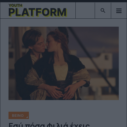
Type 2 or mor
BEING
Εσύ πόσα φιλιά έχεις