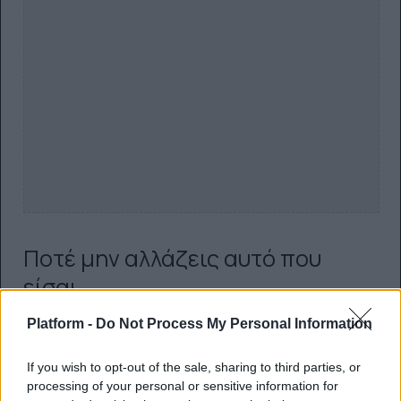
Ποτέ μην αλλάζεις αυτό που
είσαι
Υπάρχει και ένας ακόμη λόγος που δεν βοηθά το να
Platform -
Do Not Process My Personal Information
είσαι με κάποιον σαν εσένα, και ειδικά αν είσαι
γυναίκα. Έχουμε μάθει ότι πρέπει εμείς να
If you wish to opt-out of the sale, sharing to third parties, or
αλλάζουμε αυτό που είμαστε προκειμένου να μην
processing of your personal or sensitive information for