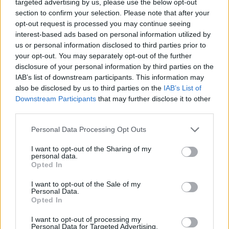
targeted advertising by us, please use the below opt-out
ενοχλούμε και να μην κάνουμε τον σύντροφό μας να
section to confirm your selection. Please note that after your
νιώθει λιγότερος. Το θέμα δεν είναι να μικραίνουμε
opt-out request is processed you may continue seeing
αλλά να είμαστε με ανθρώπους που μας εκτιμούν
interest-based ads based on personal information utilized by
για αυτό που είμαστε ακριβώς.
us or personal information disclosed to third parties prior to
your opt-out. You may separately opt-out of the further
Δεν ισχύει μόνο στον έρωτα
disclosure of your personal information by third parties on the
IAB’s list of downstream participants. This information may
Αν σκεφτείς τους φίλους σου και τις συμπεριφορές
also be disclosed by us to third parties on the
IAB’s List of
του, θα καταλήξεις στο ότι το ίδιο ισχύει και εκεί.
Downstream Participants
that may further disclose it to other
Επιλέγουμε υποσυνείδητα τους ανθρώπους με τους
third parties.
οποίους «κουμπώνουμε» και ο ένας συμπληρώνει
Personal Data Processing Opt Outs
τον άλλο. Όταν έχεις μία έντονη, grande
προσωπικότητα, χρειάζεσαι έναν φίλο που θα σε
I want to opt-out of the Sharing of my
βοηθά να σκέφτεσαι λογικά και εσύ θα του δίνεις το
personal data.
Opted In
απαραίτητο boost για να κάνετε παρέα τις τρέλες
σας.
I want to opt-out of the Sale of my
Personal Data.
Opted In
ΠΡΟΗΓΟΎΜΕΝΟ ΆΡΘΡΟ: ΤΑ ΣΗΜΆΔΙΑ ΠΟΥ ΣΟΥ ΛΈΝΕ 
ΕΠΌΜΕΝΟ ΆΡΘΡΟ: 
I want to opt-out of processing my
ΠΡΟΗΓ
ΕΠΌΜΕΝΟ
Personal Data for Targeted Advertising.