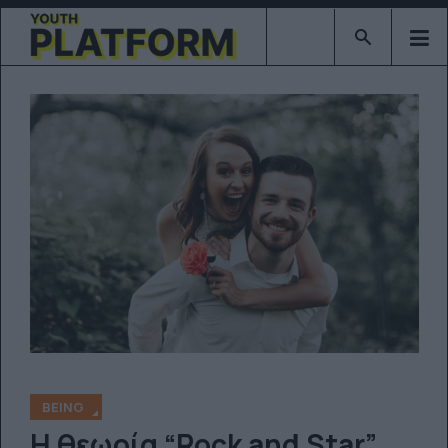
Type 2 or mor
BEING
Η θεωρία “Rock and Star”