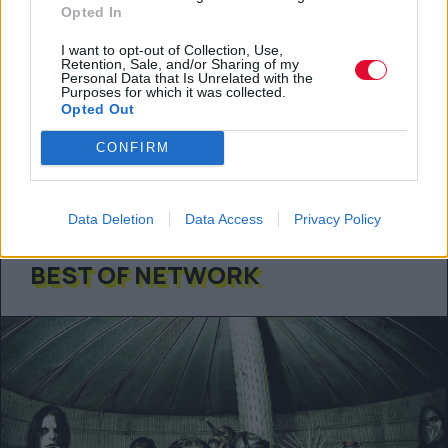
Opted In
0 SHARE
I want to opt-out of Collection, Use,
Retention, Sale, and/or Sharing of my
facebook
messenger
twitter
Personal Data that Is Unrelated with the
Purposes for which it was collected.
whatsapp
email
Opted Out
Ακολούθησε το platform.gr στο Google News και μάθε
CONFIRM
πρώτος όλα τα τελευταία trends
Data Deletion
Data Access
Privacy Policy
BEST OF NETWORK