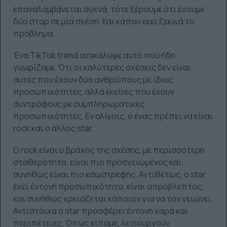
επαναλαμβάνεται συχνά, τότε ξέρουμε ότι έχουμε
δύο σταρ σε μία σχέση. Και κάπου εκεί ξεκινά το
πρόβλημα.
Ένα TikTok trend ανακάλυψε αυτό που ήδη
γνωρίζαμε. Ότι οι καλύτερες σχέσεις δεν είναι
αυτές που έχουν δύο ανθρώπους με ίδιες
προσωπικότητες, αλλά εκείνες που έχουν
συντρόφους με συμπληρωματικές
προσωπικότητες. Εν ολίγοις, ο ένας πρέπει να είναι
rock και ο άλλος star.
O rock είναι ο βράχος της σχέσης, με περισσότερη
σταθερότητα, είναι πιο προσγειωμένος και
συνήθως είναι πιο εσωστρεφής. Αντιθέτως, ο star
έχει έντονη προσωπικότητα, είναι απρόβλεπτος,
και συνήθως χρειάζεται κάποιον για να τον γειώνει.
Αντίστοιχα ο star προσφέρει έντονη χαρά και
περιπέτειες. Όπως είπαμε, λειτουργούν