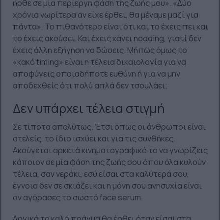
ήρθε σε μία περίεργη φάση της ζωής μου». «Δύο
χρόνια νωρίτερα αν είχε έρθει, θα μέναμε μαζί για
πάντα». Το πιθανότερο είναι ότι και το έχεις πει και
το έχεις ακούσει. Και έχεις κάνει nodding, γιατί δεν
έχεις άλλη εξήγηση να δώσεις. Μήπως όμως το
«κακό timing» είναι η τέλεια δικαιολογία για να
αποφύγεις οποιαδήποτε ευθύνη ή για να μην
αποδεχθείς ότι πολύ απλά δεν τσουλάει;
Δεν υπάρχει τέλεια στιγμή
Σε τίποτα απολύτως. Έτσι όπως οι άνθρωποι είναι
ατελείς, το ίδιο ισχύει και για τις συνθήκες.
Ακούγεται αρκετά κινηματογραφικό το να γνωρίζεις
κάποιον σε μία φάση της ζωής σου όπου όλα κυλούν
τέλεια, σαν νεράκι, εσύ είσαι στα καλύτερά σου,
έγνοια δεν σε σκιάζει και η μόνη σου ανησυχία είναι
αν αγόρασες το σωστό face serum.
Λογικά το καλό πράγμα θα έρθει όταν είσαι στα