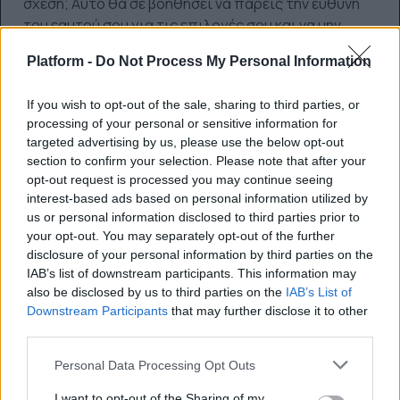
σχέση; Αυτό θα σε βοηθήσει να πάρεις την ευθύνη
του εαυτού σου για τις επιλογές σου και να μην
ρίχνεις την ευθύνη μόνο στον άλλο. Οι σχέσεις είναι
Platform -
Do Not Process My Personal Information
πολύπλοκες, αλλά όχι μόνο. Έχουν και μία φυσική
ροή, μία ευκολία, που δεν συμβαίνει συχνά. Αν τη
If you wish to opt-out of the sale, sharing to third parties, or
βρεις, δεν την εγκαταλείπεις επειδή δεν σε βολεύει η
processing of your personal or sensitive information for
χρονική στιγμή. Πάντα θα έχεις πολλή δουλειά,
targeted advertising by us, please use the below opt-out
πάντα θα στρεσάρεσαι, πάντα η ζωή θα σου στέλνει
section to confirm your selection. Please note that after your
δυσκολίες. Μία καλή σχέση σε βοηθά να τα
opt-out request is processed you may continue seeing
διαχειρίζεσαι και να εξελίσσεσαι. Αν η σχέση δεν
interest-based ads based on personal information utilized by
είναι καλή, η single ζωή έχει να σου δώσει επίσης
us or personal information disclosed to third parties prior to
your opt-out. You may separately opt-out of the further
υπέροχες στιγμές.
disclosure of your personal information by third parties on the
IAB’s list of downstream participants. This information may
also be disclosed by us to third parties on the
IAB’s List of
ΠΡΟΗΓΟΎΜΕΝΟ ΆΡΘΡΟ: ΟΙ «INFLUENCERS ΤΗΣ ΜΟ
ΕΠΌΜΕΝΟ ΆΡΘΡΟ: 
ΠΡΟΗΓ
ΕΠΌΜΕΝΟ
Downstream Participants
that may further disclose it to other
third parties.
0 SHARE
Personal Data Processing Opt Outs
facebook
messenger
twitter
I want to opt-out of the Sharing of my