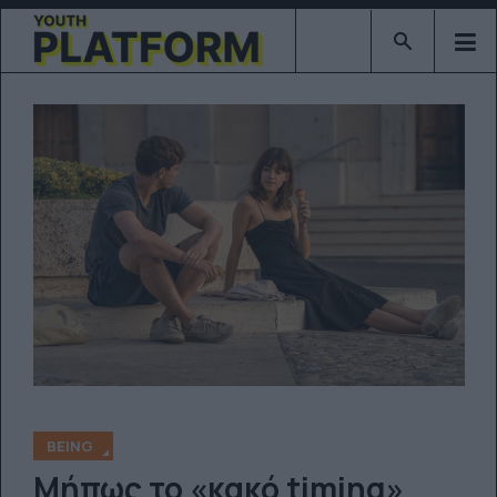
Type 2 or mor
BEING
Μήπως το «κακό timing»