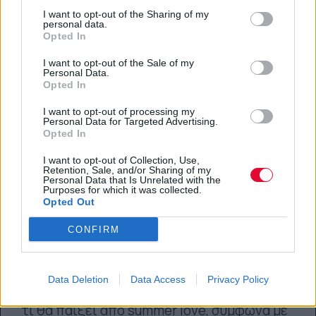
υπάρχουνε πολλοί» Τζένη Καρέζη
I want to opt-out of the Sharing of my
personal data.
Opted In
Σαν σήμερα έσβησε το πιο γοητευτικό
πράσινο βλέμμα
I want to opt-out of the Sale of my
Personal Data.
Opted In
Αγγελική Λάλου
I want to opt-out of processing my
27.07.2021
Personal Data for Targeted Advertising.
Opted In
I want to opt-out of Collection, Use,
Retention, Sale, and/or Sharing of my
Personal Data that Is Unrelated with the
Purposes for which it was collected.
Opted Out
Προλαβαίνεις να βρεις αυτό το
CONFIRM
καλοκαίρι τον έρωτα της ζωής
σου;
Data Deletion
Data Access
Privacy Policy
Ρωτήσαμε τα άστρα και σου φανερώνουμε
τι θα παίξει από summer love, σύμφωνα με