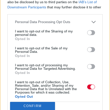
also be disclosed by us to third parties on the
IAB’s List of
Downstream Participants
that may further disclose it to other
Τελικά, τι προσέχουν οι άντρες σε μια
third parties.
γυναίκα;
Personal Data Processing Opt Outs
Αναστασία Τουρούτογλου
I want to opt-out of the Sharing of my
personal data.
22.04.2021
Opted In
I want to opt-out of the Sale of my
Personal Data.
Opted In
I want to opt-out of processing my
Personal Data for Targeted Advertising.
Opted In
I want to opt-out of Collection, Use,
Retention, Sale, and/or Sharing of my
Personal Data that Is Unrelated with the
Purposes for which it was collected.
Opted Out
CONFIRM