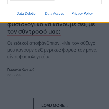
Data Deletion
Data Access
Privacy Policy
Τελικά, πόσο συχνά είναι
φυσιολογικό να κάνουμε σεξ με
τον σύντροφό μας;
Οι ειδικοί αποφάνθηκαν. «Με τον σύζυγό
μου κάνουμε σεξ μερικές φορές τον μήνα,
είναι φυσιολογικό;».
Γεωργία Κοντού
22.04.2021
LOAD MORE...