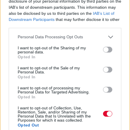
disclosure of your personal information by third parties on the
αφυπνιστική καμπάνια κατά της
IAB’s list of downstream participants. This information may
ομοφοβίας
also be disclosed by us to third parties on the
IAB’s List of
Downstream Participants
that may further disclose it to other
Στην ομοφοβία, στην τρανσφοβία, στη
third parties.
μισαλλοδοξία, συνεχίζουμε να μην κλείνουμε
Personal Data Processing Opt Outs
τα μάτια. Ακόμα και α...
I want to opt-out of the Sharing of my
personal data.
Opted In
Αγγελική Λάλου
12.06.2026
I want to opt-out of the Sale of my
Personal Data.
Opted In
I want to opt-out of processing my
Personal Data for Targeted Advertising.
Opted In
I want to opt-out of Collection, Use,
Retention, Sale, and/or Sharing of my
Personal Data that Is Unrelated with the
Purposes for which it was collected.
Opted Out