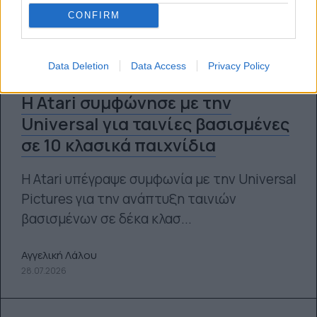
CONFIRM
Data Deletion
Data Access
Privacy Policy
Η Atari συμφώνησε με την
Universal για ταινίες βασισμένες
σε 10 κλασικά παιχνίδια
Η Atari υπέγραψε συμφωνία με την Universal
Pictures για την ανάπτυξη ταινιών
βασισμένων σε δέκα κλασ...
Αγγελική Λάλου
28.07.2026