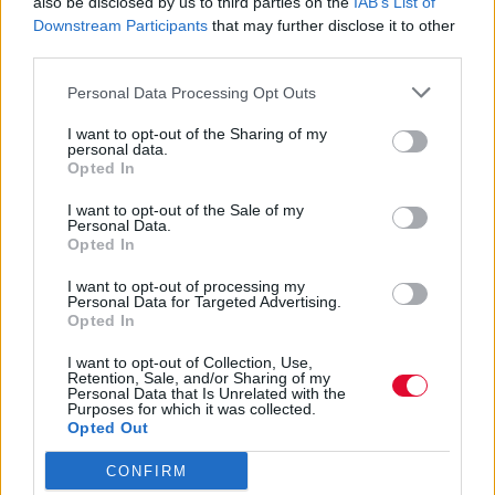
also be disclosed by us to third parties on the
IAB’s List of
για τη σχέση μας;
Downstream Participants
that may further disclose it to other
third parties.
Πώς θα το καταλάβεις, σύμφωνα με τους
Personal Data Processing Opt Outs
ειδικούς, για να μη χαλάσεις το καλοκαίρι
σου.
I want to opt-out of the Sharing of my
personal data.
Opted In
Γεωργία Κοντού
I want to opt-out of the Sale of my
13.07.2021
Personal Data.
Opted In
I want to opt-out of processing my
Personal Data for Targeted Advertising.
Opted In
I want to opt-out of Collection, Use,
Retention, Sale, and/or Sharing of my
Personal Data that Is Unrelated with the
Purposes for which it was collected.
Opted Out
CONFIRM