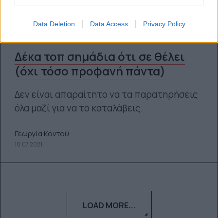
Data Deletion
Data Access
Privacy Policy
Δέκα τοπ σημάδια ότι σε θέλει
(όχι τόσο προφανή πάντα)
Δεν είναι απαραίτητο να τα παρατηρήσεις
όλα μαζί για να το καταλάβεις.
Γεωργία Κοντού
10.07.2021
LOAD MORE...